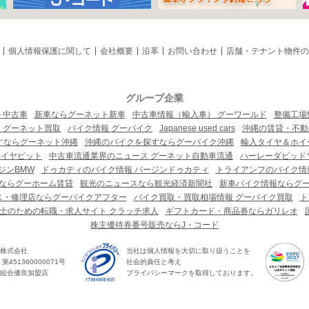
個人情報保護に関して
会社概要
沿革
お問い合わせ
店舗・テナント物件の
グループ企業
ト中古車
新車ならグーネット新車
中古車情報（輸入車） グーワールド
整備工場
 グーネット買取
バイク情報 グーバイク
Japanese used cars
沖縄の賃貸・不動
すならグーネット沖縄
沖縄のバイクを探すならグーバイク沖縄
輸入タイヤ＆ホイー
タイヤピット
中古車流通業界のニュース グーネット自動車流通
ハーレーダビッド
ジンBMW
ドゥカティのバイク情報 バージンドゥカティ
トライアンフのバイク情
ならグーホーム賃貸
観光のニュースなら観光経済新聞社
新車バイク情報ならグ
ス・修理店ならグーバイクアフター
バイク買取・買取相場情報 グーバイク買取
ト
士のための転職・求人サイト クラッチ求人
ギフトカード・商品券ならガリレオ
株主優待券番号販売ならJ・コード
株式会社
当社は個人情報を大切に取り扱うことを
451360000071号
社会的責任と考え
組合優良加盟店
プライバシーマークを取得しております。