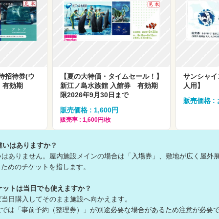
待招待券(ウ
【夏の大特価・タイムセール！】
サンシャイ
 有効期
新江ノ島水族館 入館券 有効期
人用】
限2026年9月30日まで
販売価格 :
販売価格 : 1,600円
販売率 : 1,600円/枚
違いはありますか？
いはありません。屋内施設メインの場合は「入場券」、敷地が広く屋外
ためのチケットを指します。
ケットは当日でも使えますか？
ば当日購入してそのまま施設へ向かえます。
は「事前予約（整理券）」が別途必要な場合があるため注意が必要