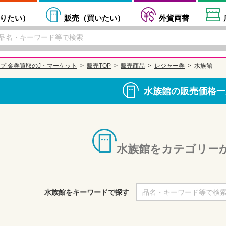
りたい
）
販売（
買いたい
）
外貨両替
プ 金券買取のJ・マーケット
販売TOP
販売商品
レジャー券
水族館
水族館の販売価格一
水族館をカテゴリー
水族館をキーワードで探す