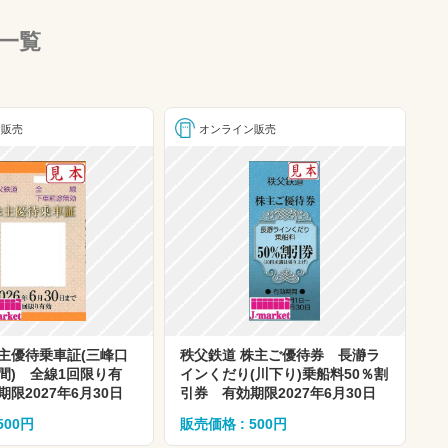
一覧
ン販売
オンライン販売
主優待乗車証(三峰口
秩父鉄道 株主ご優待券 長瀞ラ
間) 全線1回限り有
インくだり(川下り)乗船料50％割
限2027年6月30日
引券 有効期限2027年6月30日
500円
販売価格 : 500円