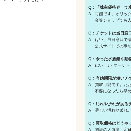
Q：「株主優待券」で
A：可能です。オリッ
金券ショップでも人
Q：チケットは当日窓
A：はい、当日窓口で
公式サイトでの事前
Q：余った水族館や動
A：はい、J・マーケ
Q：有効期限が短いチ
A：買取可能です。た
不要になったら早め
Q：汚れや折れがある
A：著しい汚れや破れ
Q：買取価格はどうや
A：施設の人気度、定