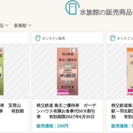
水族館の販売商品
品
新着順
オンライン販売
オンライ
待券 宝登山
秩父鉄道 株主ご優待券 ガーデ
秩父鉄道株
園券 有効期
ンハウス有隣お食事代50％割引
駅～羽生駅
券 有効期限2027年6月30日
効 有効期
販売価格 : 150円
販売価格 : 