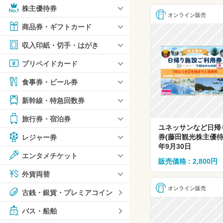
株主優待券
オンライン販売
商品券・ギフトカード
収入印紙・切手・はがき
プリペイドカード
食事券・ビール券
新幹線・特急回数券
旅行券・宿泊券
ユネッサンなど日帰
券(藤田観光株主優待
レジャー券
年9月30日
エンタメチケット
販売価格 : 2,800円
外貨両替
オンライン販売
古銭・銀貨・プレミアコイン
バス・船舶