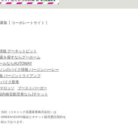
募集
コーポレートサイト
情報 グーネットピット
産を探すならグーホーム
ルならAUTOWAY
ソンのバイク情報 バージンハーレー
報 バージントライアンフ
ーバイク新車
マロッソ
ブーストバーガー
国内格安航空券ならJチケット
当社（コスミック流通産業株式会社）は
GREEN×EXPO協会とチケット販売委託契約を
結んでおります。