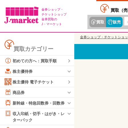
金券ショップ・
買取（
売
チケットショップ
金券買取の
買取
販売
J・マーケット
金券ショップ・チケットショッ
買取カテゴリー
初めての方へ：買取手順
株主優待券
株主優待 電子チケット
商品券
新幹線・特急回数券・回数券
収入印紙・切手・はがき・レ
ターパック