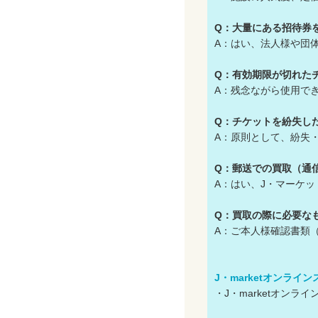
Q：大量にある招待券
A：はい、法人様や団
Q：有効期限が切れた
A：残念ながら使用で
Q：チケットを紛失し
A：原則として、紛失
Q：郵送での買取（通
A：はい、J・マーケ
Q：買取の際に必要な
A：ご本人様確認書類
J・marketオンライ
・J・marketオン