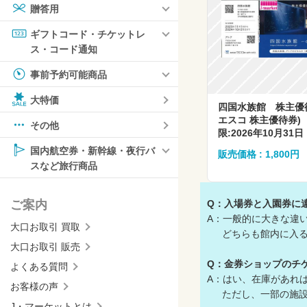
贈答用
ギフトコード・チケットレ
ス・コード通知
事前予約可能商品
大特価
四国水族館 株主優
エスコ 株主優待券)
その他
限:2026年10月31日
国内航空券・新幹線・夜行バ
販売価格 : 1,800円
スなど旅行商品
Q：入場券と入園券に
ご案内
A：一般的に大きな違
大口お取引 買取
どちらも館内に入る
大口お取引 販売
Q：金券ショップのチ
よくある質問
A：はい、在庫があれ
お客様の声
ただし、一部の施設で
J・マーケットとは