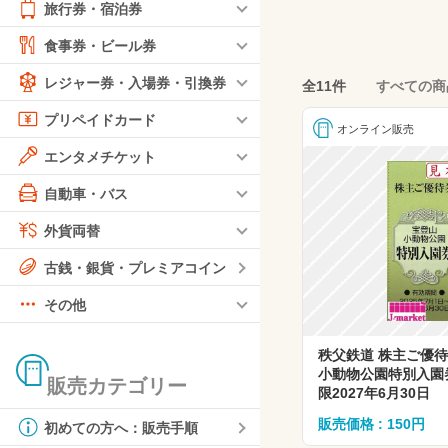
旅行券・宿泊券
食事券・ビール券
レジャー券・入場券・引換券
全11件
すべての商
プリペイドカード
オンライン販売
エンタメチケット
自動車・バス
外貨両替
古銭・銀貨・プレミアコイン
その他
秩父鉄道 株主ご優
小動物公園特別入
販売カテゴリー
限2027年6月30日
販売価格 : 150円
初めての方へ：販売手順