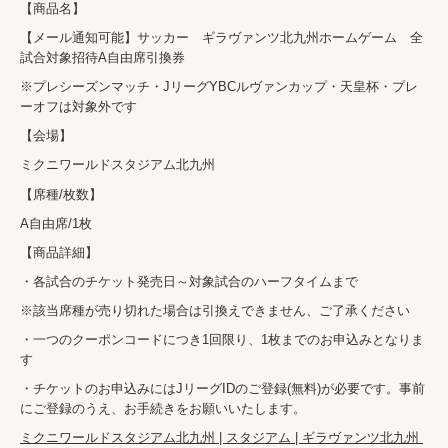
【商品名】
【メール通知可能】サッカー　ギラヴァンツ北九州ホームゲーム　全
試合対象招待A自由席引換券
※プレシーズンマッチ・JリーグYBCルヴァンカップ・天皇杯・プレ
ーオフは対象外です
【会場】
ミクニワールドスタジアム北九州
【席種/枚数】
A自由席/1枚
【商品詳細】
・各試合のチケット発売日～対象試合のハーフタイムまで
※該当席種が売り切れた場合は引換えできません、ご了承ください
・一つのクーポンコードにつき1回限り、1枚までのお申込みとなりま
す
・チケットのお申込みにはJリーグIDのご登録(無料)が必要です。事前
にご登録のうえ、お手続きをお願いいたします。
ミクニワールドスタジアム北九州 | スタジアム | ギラヴァンツ北九州 