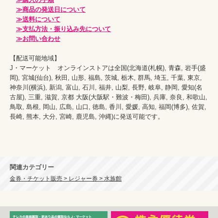
≫商品の発送日について
≫送料について
≫支払方法・振り込み先について
≫お問い合わせ
【配送可能地域】

J・マーケット　オンラインストアは全国(北海道(札幌), 青森, 岩手(盛
岡), 宮城(仙台), 秋田, 山形, 福島, 茨城, 栃木, 群馬, 埼玉, 千葉, 東京, 
神奈川(横浜), 新潟, 富山, 石川, 福井, 山梨, 長野, 岐阜, 静岡, 愛知(名
古屋), 三重, 滋賀, 京都 大阪(大阪駅・難波・梅田), 兵庫, 奈良, 和歌山, 
鳥取, 島根, 岡山, 広島, 山口, 徳島, 香川, 愛媛, 高知, 福岡(博多), 佐賀, 
長崎, 熊本, 大分, 宮崎, 鹿児島, 沖縄)に発送可能です。
関連カテゴリー
金券・チケット販売 > レジャー券 > 水族館