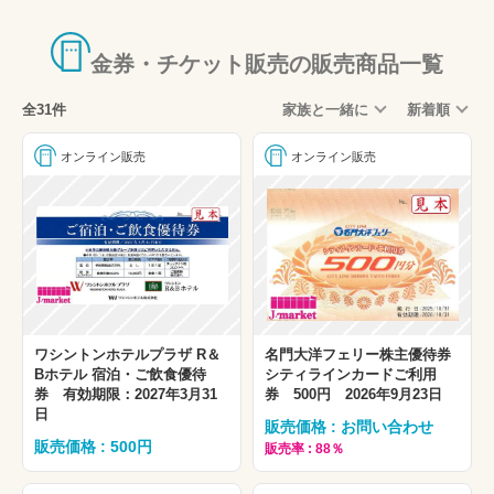
食事券・ビール券
新幹線・特急回数券
金券・チケット販売の販売商品一覧
旅行券・宿泊券
全31件
家族と一緒に
新着順
レジャー券
エンタメチケット
オンライン販売
オンライン販売
外貨両替
古銭・銀貨・プレミアコイン
バス・船舶
贈答用
ギフトコード・チケットレス・コード通知
ワシントンホテルプラザ R＆
名門大洋フェリー株主優待券
事前予約可能商品
Bホテル 宿泊・ご飲食優待
シティラインカードご利用
券 有効期限：2027年3月31
券 500円 2026年9月23日
大特価
日
販売価格 : お問い合わせ
その他
販売価格 : 500円
販売率 : 88％
国内航空券・新幹線・夜行バスなど旅行商品