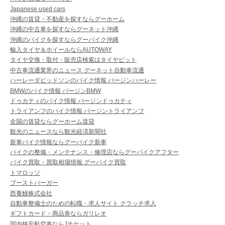
Japanese used cars
沖縄の賃貸・不動産を探すならグーホーム
沖縄の中古車を探すならグーネット沖縄
沖縄のバイクを探すならグーバイク沖縄
輸入タイヤ＆ホイールならAUTOWAY
タイヤ交換・取付・販売店検索はタイヤピット
中古車流通業界のニュース グーネット自動車流通
ハーレーダビッドソンのバイク情報 バージンハーレー
BMWのバイク情報 バージンBMW
ドゥカティのバイク情報 バージンドゥカティ
トライアンフのバイク情報 バージントライアンフ
全国の賃貸ならグーホーム賃貸
観光のニュースなら観光経済新聞社
新車バイク情報ならグーバイク新車
バイクの整備・メンテナンス・修理店ならグーバイクアフター
バイク買取・買取相場情報 グーバイク買取
トマロッソ
ブーストバーガー
西養鰻株式会社
自動車整備士のための転職・求人サイト クラッチ求人
ギフトカード・商品券ならガリレオ
国内格安航空券ならJチケット