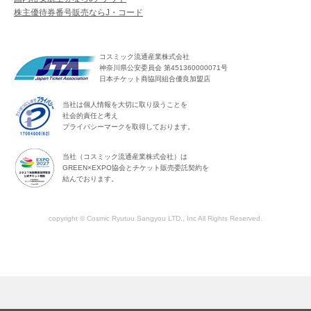
株主優待券番号販売ならJ・コード
コスミック流通産業株式会社
神奈川県公安委員会 第451360000071号
日本チケット商協同組合優良加盟店
当社は個人情報を大切に取り扱うことを
社会的責任と考え
プライバシーマークを取得しております。
当社（コスミック流通産業株式会社）は
GREEN×EXPO協会とチケット販売委託契約を
結んでおります。
copyright © Cosmic Ryutuu Sangyou LTD., Inc All Rights Reserved.