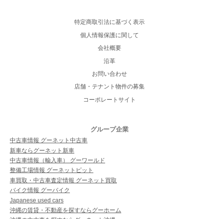
特定商取引法に基づく表示
個人情報保護に関して
会社概要
沿革
お問い合わせ
店舗・テナント物件の募集
コーポレートサイト
グループ企業
中古車情報 グーネット中古車
新車ならグーネット新車
中古車情報（輸入車） グーワールド
整備工場情報 グーネットピット
車買取・中古車査定情報 グーネット買取
バイク情報 グーバイク
Japanese used cars
沖縄の賃貸・不動産を探すならグーホーム