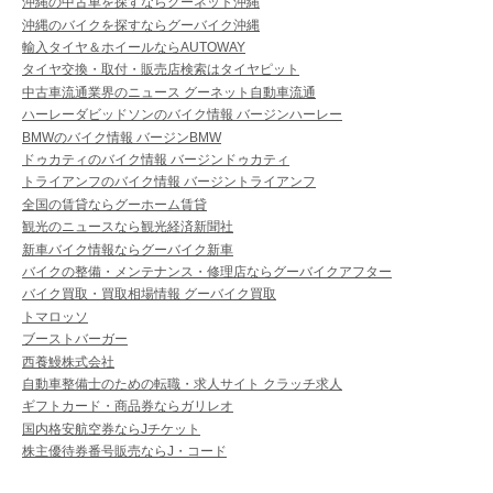
沖縄の中古車を探すならグーネット沖縄
沖縄のバイクを探すならグーバイク沖縄
輸入タイヤ＆ホイールならAUTOWAY
タイヤ交換・取付・販売店検索はタイヤピット
中古車流通業界のニュース グーネット自動車流通
ハーレーダビッドソンのバイク情報 バージンハーレー
BMWのバイク情報 バージンBMW
ドゥカティのバイク情報 バージンドゥカティ
トライアンフのバイク情報 バージントライアンフ
全国の賃貸ならグーホーム賃貸
観光のニュースなら観光経済新聞社
新車バイク情報ならグーバイク新車
バイクの整備・メンテナンス・修理店ならグーバイクアフター
バイク買取・買取相場情報 グーバイク買取
トマロッソ
ブーストバーガー
西養鰻株式会社
自動車整備士のための転職・求人サイト クラッチ求人
ギフトカード・商品券ならガリレオ
国内格安航空券ならJチケット
株主優待券番号販売ならJ・コード