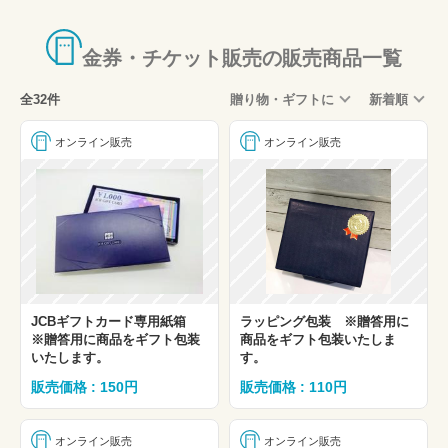
食事券・ビール券
新幹線・特急回数券
金券・チケット販売の販売商品一覧
旅行券・宿泊券
全32件
贈り物・ギフトに
新着順
レジャー券
エンタメチケット
オンライン販売
オンライン販売
外貨両替
古銭・銀貨・プレミアコイン
バス・船舶
贈答用
ギフトコード・チケットレス・コード通知
JCBギフトカード専用紙箱
ラッピング包装 ※贈答用に
事前予約可能商品
※贈答用に商品をギフト包装
商品をギフト包装いたしま
いたします。
す。
大特価
販売価格 : 150円
販売価格 : 110円
その他
国内航空券・新幹線・夜行バスなど旅行商品
オンライン販売
オンライン販売