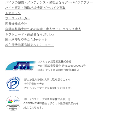
バイクの整備・メンテナンス・修理店ならグーバイクアフター
バイク買取・買取相場情報 グーバイク買取
トマロッソ
ブーストバーガー
西養鰻株式会社
自動車整備士のための転職・求人サイト クラッチ求人
ギフトカード・商品券ならガリレオ
国内格安航空券ならJチケット
株主優待券番号販売ならJ・コード
コスミック流通産業株式会社
神奈川県公安委員会 第451360000071号
日本チケット商協同組合優良加盟店
当社は個人情報を大切に取り扱うことを
社会的責任と考え
プライバシーマークを取得しております。
当社（コスミック流通産業株式会社）は
GREEN×EXPO協会とチケット販売委託契約を
結んでおります。