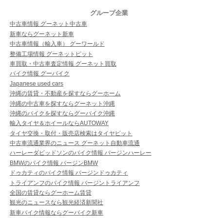
グループ企業
中古車情報 グーネット中古車
新車ならグーネット新車
中古車情報（輸入車） グーワールド
整備工場情報 グーネットピット
車買取・中古車査定情報 グーネット買取
バイク情報 グーバイク
Japanese used cars
沖縄の賃貸・不動産を探すならグーホーム
沖縄の中古車を探すならグーネット沖縄
沖縄のバイクを探すならグーバイク沖縄
輸入タイヤ＆ホイールならAUTOWAY
タイヤ交換・取付・販売店検索はタイヤピット
中古車流通業界のニュース グーネット自動車流通
ハーレーダビッドソンのバイク情報 バージンハーレー
BMWのバイク情報 バージンBMW
ドゥカティのバイク情報 バージンドゥカティ
トライアンフのバイク情報 バージントライアンフ
全国の賃貸ならグーホーム賃貸
観光のニュースなら観光経済新聞社
新車バイク情報ならグーバイク新車