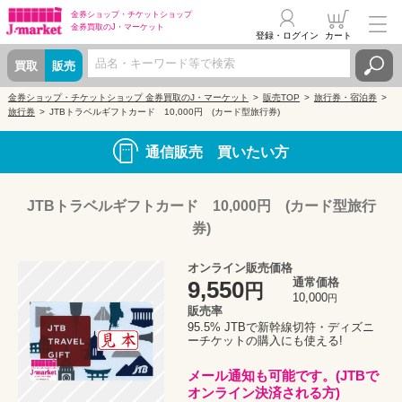
金券ショップ・
チケットショップ
金券買取の
J・マーケット
登録・ログイン
カート
買取
販売
金券ショップ・チケットショップ 金券買取のJ・マーケット
販売TOP
旅行券・宿泊券
旅行券
JTBトラベルギフトカード 10,000円 (カード型旅行券)
通信販売 買いたい方
JTBトラベルギフトカード 10,000円 (カード型旅行
券)
オンライン販売価格
通常価格
9,550
円
10,000
円
販売率
95.5% JTBで新幹線切符・ディズニ
ーチケットの購入にも使える!
メール通知も可能です。(JTBで
オンライン決済される方)