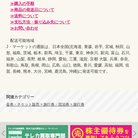
≫購入の手順
≫商品の発送日について
≫送料について
≫支払方法・振り込み先について
≫お問い合わせ
　配送可能地域

J・マーケットの通販は、日本全国(北海道, 青森, 岩手, 宮城, 秋田, 山
形, 福島, 茨城, 栃木, 群馬, 埼玉, 千葉, 東京, 神奈川, 新潟, 富山, 石川, 
福井, 山梨, 長野, 岐阜, 静岡, 愛知, 三重, 滋賀, 京都 大阪, 兵庫, 奈良, 
和歌山, 鳥取, 島根, 岡山, 広島, 山口, 徳島, 香川, 愛媛, 高知, 福岡, 佐
賀, 長崎, 熊本, 大分, 宮崎, 鹿児島, 沖縄)に発送可能です。

関連カテゴリー
金券・チケット販売 > 旅行券・宿泊券 > 旅行券