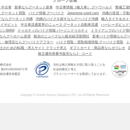
グループ企業
ト中古車
新車ならグーネット新車
中古車情報（輸入車） グーワールド
整備工場
 グーネット買取
バイク情報 グーバイク
Japanese used cars
沖縄の賃貸・不動
すならグーネット沖縄
沖縄のバイクを探すならグーバイク沖縄
輸入タイヤ＆ホイー
タイヤピット
中古車流通業界のニュース グーネット自動車流通
ハーレーダビッド
ジンBMW
ドゥカティのバイク情報 バージンドゥカティ
トライアンフのバイク情
ならグーホーム賃貸
観光のニュースなら観光経済新聞社
新車バイク情報ならグ
ス・修理店ならグーバイクアフター
バイク買取・買取相場情報 グーバイク買取
ト
士のための転職・求人サイト クラッチ求人
ギフトカード・商品券ならガリレオ
株主優待券番号販売ならJ・コード
株式会社
当社は個人情報を大切に取り扱うことを
451360000071号
社会的責任と考え
組合優良加盟店
プライバシーマークを取得しております。
copyright © Cosmic Ryutuu Sangyou LTD., Inc All Rights Reserved.