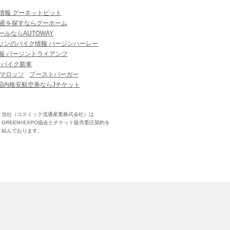
情報 グーネットピット
産を探すならグーホーム
ルならAUTOWAY
ソンのバイク情報 バージンハーレー
報 バージントライアンフ
ーバイク新車
マロッソ
ブーストバーガー
国内格安航空券ならJチケット
当社（コスミック流通産業株式会社）は
GREEN×EXPO協会とチケット販売委託契約を
結んでおります。