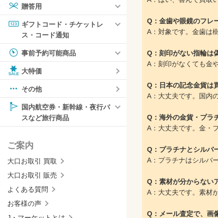
贈答用
Q：金歯や眼鏡のフレ
ギフトコード・チケットレ
A：対象です。金歯は
ス・コード通知
Q：刻印がない指輪は
事前予約可能商品
A：刻印がなくても金
大特価
Q：日本の記念金貨は
その他
A：大丈夫です。国内
国内航空券・新幹線・夜行バ
Q：海外の金貨・プラ
スなど旅行商品
A：大丈夫です。金・
ご案内
Q：プラチナとシルバ
A：プラチナはシルバ
大口お取引 買取
大口お取引 販売
Q：素材が分からない
よくある質問
A：大丈夫です。素材
お客様の声
Q：メール査定で、画
J・マーケットとは