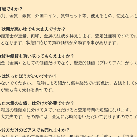
可能ですか？
小判、金貨、銀貨、外国コイン、貨幣セット等、使えるもの、使えない
、状態が悪い物でも大丈夫ですか？
の鑑定士が重量、刻印、金属の組成を拝見します。査定は無料ですので
なります。状態に応じて買取価格が変動する事があります。
金貨や銀貨も買い取ってもらえますか？
地金（金属）としての価値だけでなく、歴史的価値（プレミアム）がつ
ンは洗ったほうがいいですか？
わないでください。 洗浄による細かな傷や薬品での変色は、古銭として
が最も高く売れる条件です。
った大量の古銭、仕分けが必要ですか？
る程度の種類別に分けてきていただけると査定時間の短縮になります
丈夫です。その際には、査定にお時間をいただいておりますのでご了
や片方だけのピアスでも売れますか？
いたします。金やプラチナであれば、形状に関わらず「重さ」と「純度