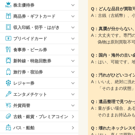
株主優待券
Q：どんな品目が買取
A：古銭（古紙幣）、
商品券・ギフトカード
収入印紙・切手・はがき
Q：真贋が分からない
A：大丈夫です。専門
プリペイドカード
偽物は原則買取不可と
食事券・ビール券
Q：国内・海外の古い
新幹線・特急回数券
A：はい、可能です。
旅行券・宿泊券
Q：汚れがひどいコイ
A：いいえ、絶対に洗
レジャー券
「そのままの状態」
エンタメチケット
Q：遺品整理で見つか
外貨両替
A：量が多い場合、あ
そのままお持込みも大
古銭・銀貨・プレミアコイン
バス・船舶
Q：壊れたネックレス
A：はい、喜んで買取