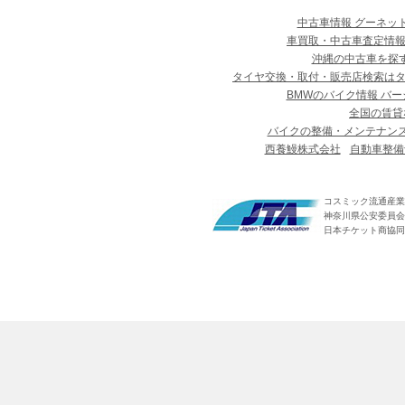
中古車情報 グーネッ
車買取・中古車査定情報
沖縄の中古車を探
タイヤ交換・取付・販売店検索は
BMWのバイク情報 バー
全国の賃貸
バイクの整備・メンテナン
西養鰻株式会社
自動車整備
コスミック流通産業
神奈川県公安委員会 第
日本チケット商協同