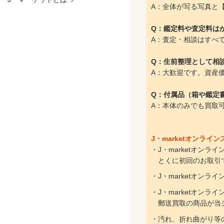
A：全体が写る写真と
Q：鑑定料や査定料は
A：査定・相談はすべ
Q：生前整理として相
A：大歓迎です。資産
Q：付属品（箱や鑑定
A：本体のみでも買取
J・marketオンラ
・J・marketオン
とくに初回のお取引で
・J・marketオン
・J・marketオン
郵送買取の商品が当シ
・汚れ、折れ曲がり等