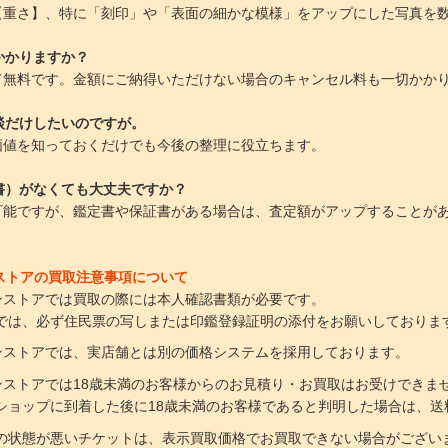
【重さ】、特に「刻印」や「表面の細かな模様」をアップにした写真を
かかりますか？
て無料です。金額にご納得いただけない場合のキャンセル料も一切かか
談だけしたいのですが。
価値を知っておくだけでも今後の整理に役立ちます。
書）がなくても大丈夫ですか？
可能ですが、鑑定書や保証書がある場合は、査定額がアップすることが
インストアの買取注意事項について
ラインストアでは買取の際には本人確認書類が必要です。
は、必ず住民票の写しまたは印鑑登録証明の添付をお願いしておりま
ラインストアでは、実店舗とは別の価格システムを採用しております。
ラインストアでは18歳未満のお客様からのお見積り・お買取はお受けできま
ョップに到着した後に18歳未満のお客様であると判明した場合は、送
の状態が悪いチケットは、表示買取価格でお買取できない場合がござい