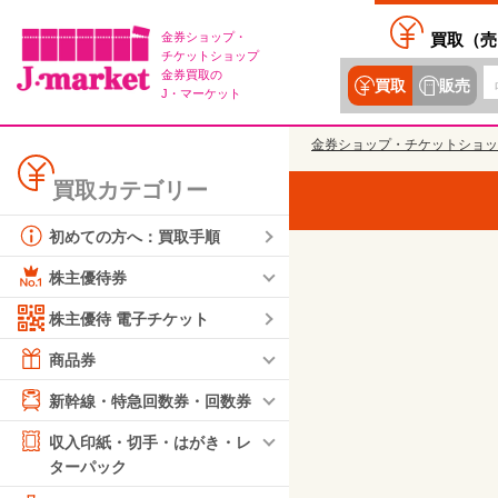
金券ショップ・
買取（
売
チケットショップ
金券買取の
買取
販売
J・マーケット
金券ショップ・チケットショッ
買取カテゴリー
初めての方へ：買取手順
株主優待券
株主優待 電子チケット
商品券
新幹線・特急回数券・回数券
収入印紙・切手・はがき・レ
ターパック