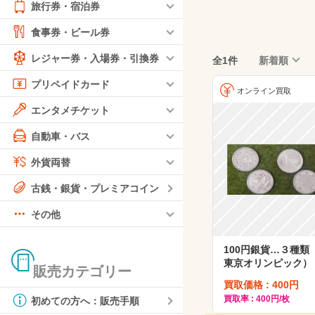
旅行券・宿泊券
食事券・ビール券
レジャー券・入場券・引換券
全1件
新着順
プリペイドカード
オンライン買取
エンタメチケット
自動車・バス
外貨両替
古銭・銀貨・プレミアコイン
その他
100円銀貨…３種類
東京オリンピック）
販売カテゴリー
買取価格 : 400円
買取率 : 400円/枚
初めての方へ：販売手順