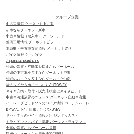
グループ企業
中古車情報 グーネット中古車
新車ならグーネット新車
中古車情報（輸入車） グーワールド
整備工場情報 グーネットピット
車買取・中古車査定情報 グーネット買取
バイク情報 グーバイク
Japanese used cars
沖縄の賃貸・不動産を探すならグーホーム
沖縄の中古車を探すならグーネット沖縄
沖縄のバイクを探すならグーバイク沖縄
輸入タイヤ＆ホイールならAUTOWAY
タイヤ交換・取付・販売店検索はタイヤピット
中古車流通業界のニュース グーネット自動車流通
ハーレーダビッドソンのバイク情報 バージンハーレー
BMWのバイク情報 バージンBMW
ドゥカティのバイク情報 バージンドゥカティ
トライアンフのバイク情報 バージントライアンフ
全国の賃貸ならグーホーム賃貸
観光のニュースなら観光経済新聞社