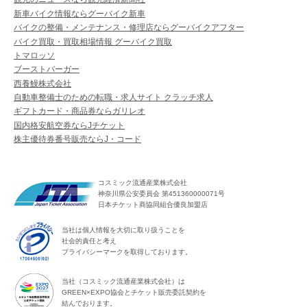
新車バイク情報ならグーバイク新車
バイクの整備・メンテナンス・修理店ならグーバイクアフター
バイク買取・買取相場情報 グーバイク買取
トマロッソ
ブーストバーガー
西養鰻株式会社
自動車整備士のための転職・求人サイト クラッチ求人
ギフトカード・商品券ならガリレオ
国内格安航空券ならJチケット
株主優待券番号販売ならJ・コード
コスミック流通産業株式会社
神奈川県公安委員会 第451360000071号
日本チケット商協同組合優良加盟店
当社は個人情報を大切に取り扱うことを
社会的責任と考え
プライバシーマークを取得しております。
当社（コスミック流通産業株式会社）は
GREEN×EXPO協会とチケット販売委託契約を
結んでおります。