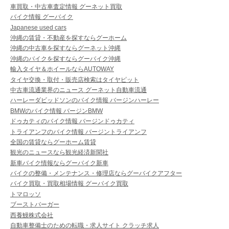
車買取・中古車査定情報 グーネット買取
バイク情報 グーバイク
Japanese used cars
沖縄の賃貸・不動産を探すならグーホーム
沖縄の中古車を探すならグーネット沖縄
沖縄のバイクを探すならグーバイク沖縄
輸入タイヤ＆ホイールならAUTOWAY
タイヤ交換・取付・販売店検索はタイヤピット
中古車流通業界のニュース グーネット自動車流通
ハーレーダビッドソンのバイク情報 バージンハーレー
BMWのバイク情報 バージンBMW
ドゥカティのバイク情報 バージンドゥカティ
トライアンフのバイク情報 バージントライアンフ
全国の賃貸ならグーホーム賃貸
観光のニュースなら観光経済新聞社
新車バイク情報ならグーバイク新車
バイクの整備・メンテナンス・修理店ならグーバイクアフター
バイク買取・買取相場情報 グーバイク買取
トマロッソ
ブーストバーガー
西養鰻株式会社
自動車整備士のための転職・求人サイト クラッチ求人