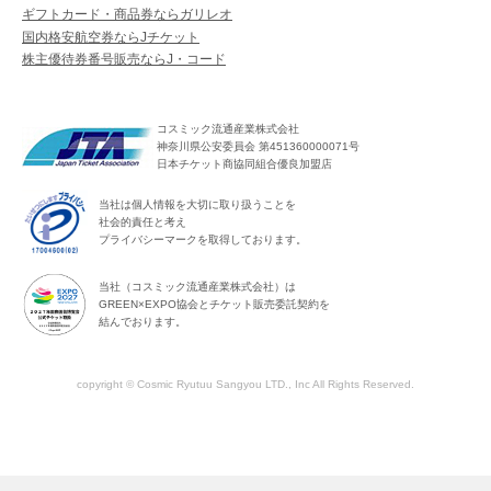
ギフトカード・商品券ならガリレオ
国内格安航空券ならJチケット
株主優待券番号販売ならJ・コード
コスミック流通産業株式会社
神奈川県公安委員会 第451360000071号
日本チケット商協同組合優良加盟店
当社は個人情報を大切に取り扱うことを
社会的責任と考え
プライバシーマークを取得しております。
当社（コスミック流通産業株式会社）は
GREEN×EXPO協会とチケット販売委託契約を
結んでおります。
copyright © Cosmic Ryutuu Sangyou LTD., Inc All Rights Reserved.