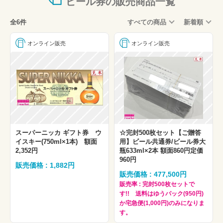
ビール券の販売商品一覧
全6件
すべての商品
新着順
オンライン販売
オンライン販売
スーパーニッカ ギフト券 ウ
☆完封500枚セット【ご贈答
イスキー(750ml×1本) 額面
用】ビール共通券/ビール券大
2,352円
瓶633ml×2本 額面860円定価
960円
販売価格 : 1,882円
販売価格 : 477,500円
販売率 : 完封500枚セットで
す!! 送料はゆうパック(950円)
か宅急便(1,000円)のみになりま
す。