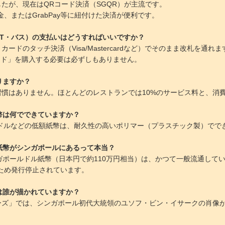
たが、現在はQRコード決済（SGQR）が主流です。
またはGrabPay等に紐付けた決済が便利です。
RT・バス）の支払いはどうすればいいですか？
ードのタッチ決済（Visa/Mastercardなど）でそのまま改札を通れ
カード」を購入する必要は必ずしもありません。
りますか？
習慣はありません。ほとんどのレストランでは10%のサービス料と、消費
幣は何でできていますか？
10ドルなどの低額紙幣は、耐久性の高いポリマー（プラスチック製）で
紙幣がシンガポールにあるって本当？
シンガポールドル紙幣（日本円で約110万円相当）は、かつて一般流通し
ため発行停止されています。
は誰が描かれていますか？
ーズ」では、シンガポール初代大統領のユソフ・ビン・イサークの肖像