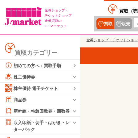
金券ショップ・
買取（
売
チケットショップ
金券買取の
買取
販売
J・マーケット
金券ショップ・チケットショッ
買取カテゴリー
初めての方へ：買取手順
株主優待券
株主優待 電子チケット
商品券
新幹線・特急回数券・回数券
収入印紙・切手・はがき・レ
ターパック