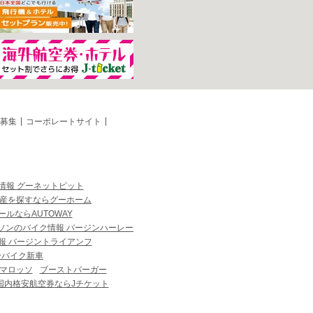
募集
コーポレートサイト
情報 グーネットピット
産を探すならグーホーム
ルならAUTOWAY
ソンのバイク情報 バージンハーレー
報 バージントライアンフ
ーバイク新車
マロッソ
ブーストバーガー
国内格安航空券ならJチケット