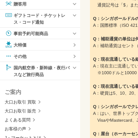
贈答用
通貨記号は「$」また
ギフトコード・チケットレ
Q：シンガポールドル
ス・コード通知
A：国際標準（ISO 4
事前予約可能商品
Q：補助通貨の単位は
大特価
A：補助通貨はセント（
その他
Q：現在流通している
A：現在主に流通している
国内航空券・新幹線・夜行バ
※1000ドルと10
スなど旅行商品
Q：現在流通している
ご案内
A：硬貨は5、10、2
大口お取引 買取
Q：シンガポールでク
大口お取引 販売
A：はい、世界トップ
よくある質問
VisaやMaster
お客様の声
Q：屋台（ホーカーセ
J・マーケットとは