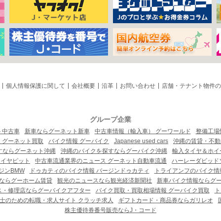
個人情報保護に関して
会社概要
沿革
お問い合わせ
店舗・テナント物件の
グループ企業
ト中古車
新車ならグーネット新車
中古車情報（輸入車） グーワールド
整備工場
 グーネット買取
バイク情報 グーバイク
Japanese used cars
沖縄の賃貸・不動
すならグーネット沖縄
沖縄のバイクを探すならグーバイク沖縄
輸入タイヤ＆ホイー
タイヤピット
中古車流通業界のニュース グーネット自動車流通
ハーレーダビッド
ジンBMW
ドゥカティのバイク情報 バージンドゥカティ
トライアンフのバイク情
ならグーホーム賃貸
観光のニュースなら観光経済新聞社
新車バイク情報ならグ
ス・修理店ならグーバイクアフター
バイク買取・買取相場情報 グーバイク買取
ト
士のための転職・求人サイト クラッチ求人
ギフトカード・商品券ならガリレオ
株主優待券番号販売ならJ・コード