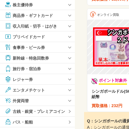
株主優待券
オンライン買取
商品券・ギフトカード
収入印紙・切手・はがき
プリペイドカード
食事券・ビール券
新幹線・特急回数券
旅行券・宿泊券
レジャー券
ポイント対象外
エンタメチケット
シンガポールドル(S
紙幣
外貨両替
買取価格 : 232円
古銭・銀貨・プレミアコイン
Q：シンガポールの通
バス・船舶
A：シンガポールの通貨単位