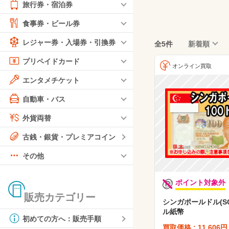
旅行券・宿泊券
食事券・ビール券
レジャー券・入場券・引換券
全5件
新着順
プリペイドカード
オンライン買取
エンタメチケット
自動車・バス
外貨両替
古銭・銀貨・プレミアコイン
その他
ポイント対象外
販売カテゴリー
シンガポールドル(SG
ル紙幣
初めての方へ：販売手順
買取価格 : 11,606円