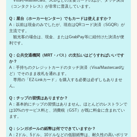
VisaやMastercard、JCBなどの主要カードのほか、タッチ決済
（コンタクトレス）が非常に普及しています。
Q：屋台（ホーカーセンター）でもカードは使えますか？
A：以前は現金のみでしたが、現在はQRコード決済（SGQR）が
主流です。
観光客の場合は、現金、またはGrabPay等に紐付けた決済が便
利です。
Q：公共交通機関（MRT・バス）の支払いはどうすればいいです
か？
A：手持ちのクレジットカードのタッチ決済（Visa/Mastercardな
ど）でそのまま改札を通れます。
専用の「EZ-Linkカード」を購入する必要は必ずしもありませ
ん。
Q：チップの習慣はありますか？
A：基本的にチップの習慣はありません。ほとんどのレストランで
は10%のサービス料と、消費税（GST）が既に料金に含まれてい
ます。
Q：シンガポールの紙幣は何でできていますか？
A：2ドル、5ドル、10ドルなどの低額紙幣は、耐久性の高いポリマ