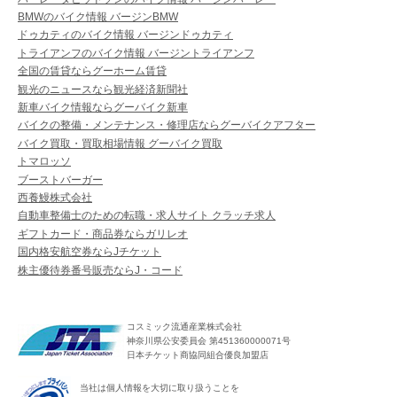
BMWのバイク情報 バージンBMW
ドゥカティのバイク情報 バージンドゥカティ
トライアンフのバイク情報 バージントライアンフ
全国の賃貸ならグーホーム賃貸
観光のニュースなら観光経済新聞社
新車バイク情報ならグーバイク新車
バイクの整備・メンテナンス・修理店ならグーバイクアフター
バイク買取・買取相場情報 グーバイク買取
トマロッソ
ブーストバーガー
西養鰻株式会社
自動車整備士のための転職・求人サイト クラッチ求人
ギフトカード・商品券ならガリレオ
国内格安航空券ならJチケット
株主優待券番号販売ならJ・コード
コスミック流通産業株式会社
神奈川県公安委員会 第451360000071号
日本チケット商協同組合優良加盟店
当社は個人情報を大切に取り扱うことを