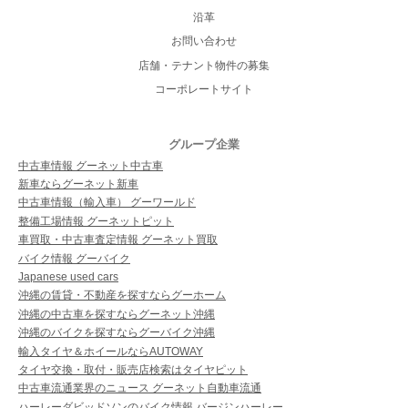
沿革
お問い合わせ
店舗・テナント物件の募集
コーポレートサイト
グループ企業
中古車情報 グーネット中古車
新車ならグーネット新車
中古車情報（輸入車） グーワールド
整備工場情報 グーネットピット
車買取・中古車査定情報 グーネット買取
バイク情報 グーバイク
Japanese used cars
沖縄の賃貸・不動産を探すならグーホーム
沖縄の中古車を探すならグーネット沖縄
沖縄のバイクを探すならグーバイク沖縄
輸入タイヤ＆ホイールならAUTOWAY
タイヤ交換・取付・販売店検索はタイヤピット
中古車流通業界のニュース グーネット自動車流通
ハーレーダビッドソンのバイク情報 バージンハーレー