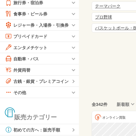
旅行券・宿泊券
テーマパーク
食事券・ビール券
プロ野球
レジャー券・入場券・引換券
バスケットボール・
プリペイドカード
エンタメチケット
自動車・バス
外貨両替
古銭・銀貨・プレミアコイン
その他
全342件
新着順
販売カテゴリー
オンライン買取
初めての方へ：販売手順