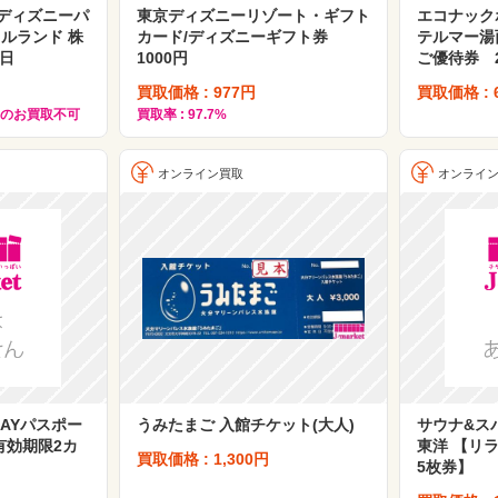
ディズニーパ
東京ディズニーリゾート・ギフト
エコナッ
ルランド 株
カード/ディズニーギフト券
テルマー湯
1日
1000円
ご優待券 2
買取価格 : 977円
買取価格 : 
らのお買取不可
買取率 : 97.7%
オンライン買取
オンライ
AYパスポー
うみたまご 入館チケット(大人)
サウナ&ス
有効期限2カ
東洋 【リ
買取価格 : 1,300円
5枚券】