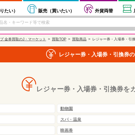
りたい
）
販売（
買いたい
）
外貨両替
プ 金券買取のJ・マーケット
買取TOP
買取商品
レジャー券・入場券・引
レジャー券・入場券・引換券の
レジャー券・入場券・引換券を
動物園
スパ・温泉
映画券