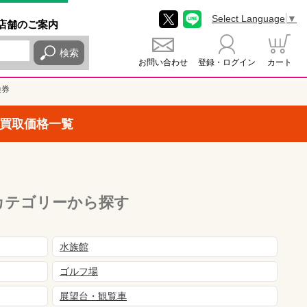
Select Language
▼
店舗
のご
案内
検索
お問い合わせ
登録・ログイン
カート
換券
買取価格一覧
カテゴリーから探す
水族館
ゴルフ場
展望台・観覧車