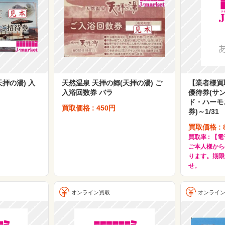
拝の湯) 入
天然温泉 天拝の郷(天拝の湯) ご
【業者様買
入浴回数券 バラ
優待券(サ
ド・ハーモ
買取価格 : 450円
券)～1/31
買取価格 : 8
買取率 : 
ご本人様から
ります。期限
せ。
オンライン買取
オンライ