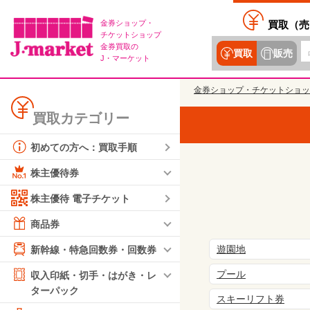
金券ショップ・
買取（
売
チケットショップ
金券買取の
買取
販売
J・マーケット
金券ショップ・チケットショッ
買取カテゴリー
初めての方へ：買取手順
株主優待券
株主優待 電子チケット
商品券
遊園地
新幹線・特急回数券・回数券
プール
収入印紙・切手・はがき・レ
ターパック
スキーリフト券