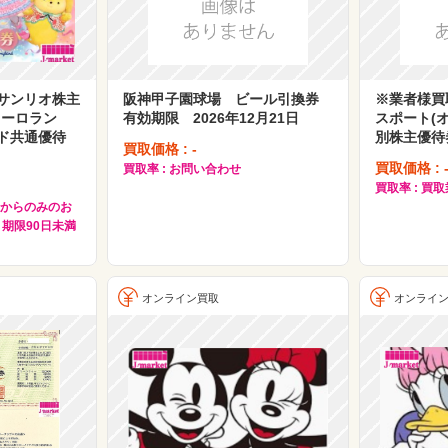
サンリオ株主
阪神甲子園球場 ビール引換券
※業者様買
ューロラン
有効期限 2026年12月21日
スポート(
ド共通優待
別株主優待券
買取価格 : -
買取価格 : 
買取率 : お問い合わせ
買取率 : 
様からのみのお
期限90日未満
オンライン買取
オンライ