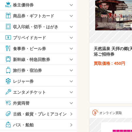
株主優待券
商品券・ギフトカード
収入印紙・切手・はがき
プリペイドカード
天然温泉 天拝の郷(天
食事券・ビール券
浴ご招待券
新幹線・特急回数券
買取価格 : 450円
旅行券・宿泊券
レジャー券
エンタメチケット
外貨両替
オンライン買取
古銭・銀貨・プレミアコイン
バス・船舶