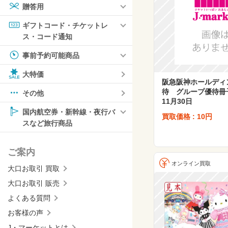
贈答用
ギフトコード・チケットレ
ス・コード通知
事前予約可能商品
大特価
阪急阪神ホールディ
待 グループ優待冊子
その他
11月30日
国内航空券・新幹線・夜行バ
買取価格 : 10円
スなど旅行商品
ご案内
オンライン買取
大口お取引 買取
大口お取引 販売
よくある質問
お客様の声
J・マーケットとは