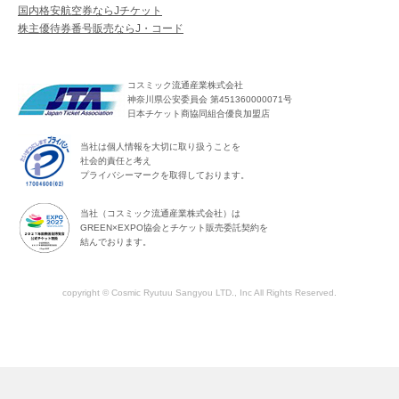
国内格安航空券ならJチケット
株主優待券番号販売ならJ・コード
コスミック流通産業株式会社
神奈川県公安委員会 第451360000071号
日本チケット商協同組合優良加盟店
当社は個人情報を大切に取り扱うことを
社会的責任と考え
プライバシーマークを取得しております。
当社（コスミック流通産業株式会社）は
GREEN×EXPO協会とチケット販売委託契約を
結んでおります。
copyright © Cosmic Ryutuu Sangyou LTD., Inc All Rights Reserved.