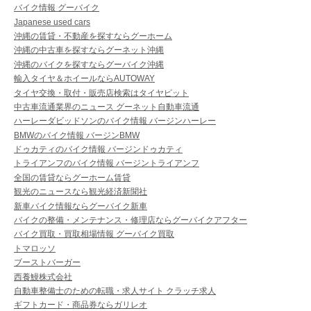
バイク情報 グーバイク
Japanese used cars
沖縄の賃貸・不動産を探すならグーホーム
沖縄の中古車を探すならグーネット沖縄
沖縄のバイクを探すならグーバイク沖縄
輸入タイヤ＆ホイールならAUTOWAY
タイヤ交換・取付・販売店検索はタイヤピット
中古車流通業界のニュース グーネット自動車流通
ハーレーダビッドソンのバイク情報 バージンハーレー
BMWのバイク情報 バージンBMW
ドゥカティのバイク情報 バージンドゥカティ
トライアンフのバイク情報 バージントライアンフ
全国の賃貸ならグーホーム賃貸
観光のニュースなら観光経済新聞社
新車バイク情報ならグーバイク新車
バイクの整備・メンテナンス・修理店ならグーバイクアフター
バイク買取・買取相場情報 グーバイク買取
トマロッソ
ブーストバーガー
西養鰻株式会社
自動車整備士のための転職・求人サイト クラッチ求人
ギフトカード・商品券ならガリレオ