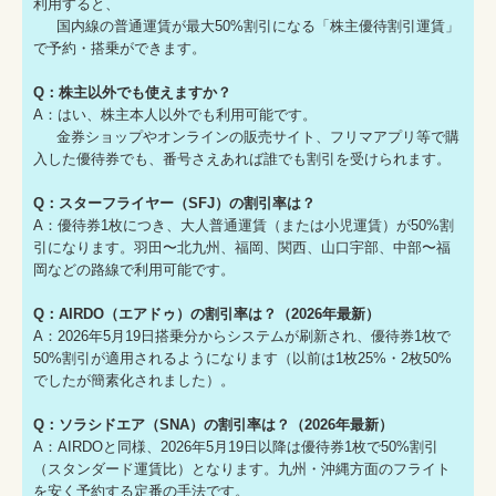
利用すると、
国内線の普通運賃が最大50%割引になる「株主優待割引運賃」
で予約・搭乗ができます。
Q：株主以外でも使えますか？
A：はい、株主本人以外でも利用可能です。
金券ショップやオンラインの販売サイト、フリマアプリ等で購
入した優待券でも、番号さえあれば誰でも割引を受けられます。
Q：スターフライヤー（SFJ）の割引率は？
A：優待券1枚につき、大人普通運賃（または小児運賃）が50%割
引になります。羽田〜北九州、福岡、関西、山口宇部、中部〜福
岡などの路線で利用可能です。
Q：AIRDO（エアドゥ）の割引率は？（2026年最新）
A：2026年5月19日搭乗分からシステムが刷新され、優待券1枚で
50%割引が適用されるようになります（以前は1枚25%・2枚50%
でしたが簡素化されました）。
Q：ソラシドエア（SNA）の割引率は？（2026年最新）
A：AIRDOと同様、2026年5月19日以降は優待券1枚で50%割引
（スタンダード運賃比）となります。九州・沖縄方面のフライト
を安く予約する定番の手法です。