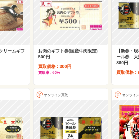
クリームギフ
お肉のギフト券(国産牛肉限定)
【新券・現
500円
ール券 大瓶
860円
買取価格 : 300円
買取価格 : 
買取率 : 60%
オンライン買取
オンライ