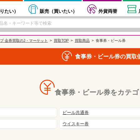
りたい
）
販売（
買いたい
）
外貨両替
プ 金券買取のJ・マーケット
買取TOP
買取商品
食事券・ビール券
食事券・ビール券の買取
食事券・ビール券をカテゴ
ビール共通券
ウイスキー券