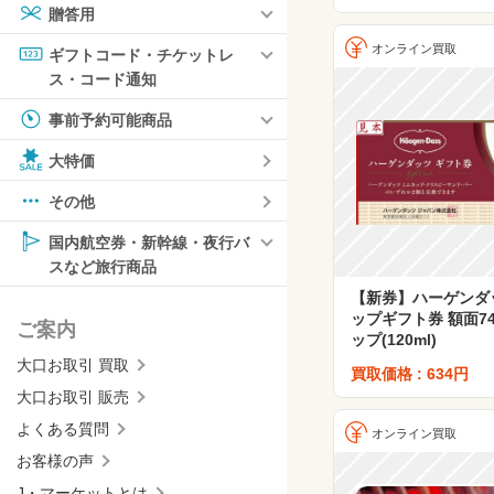
贈答用
オンライン買取
ギフトコード・チケットレ
ス・コード通知
事前予約可能商品
大特価
その他
国内航空券・新幹線・夜行バ
スなど旅行商品
【新券】ハーゲンダ
ップギフト券 額面74
ご案内
ップ(120ml)
大口お取引 買取
買取価格 : 634円
大口お取引 販売
よくある質問
オンライン買取
お客様の声
J・マーケットとは