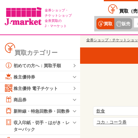
金券ショップ・
買取（
売
チケットショップ
金券買取の
買取
販売
J・マーケット
金券ショップ・チケットショッ
買取カテゴリー
初めての方へ：買取手順
株主優待券
株主優待 電子チケット
商品券
飲食
新幹線・特急回数券・回数券
コカ・コーラ券
収入印紙・切手・はがき・レ
ターパック