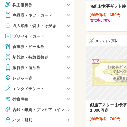
株主優待券
名鉄お食事ギフト券 
買取価格 : 350円
商品券・ギフトカード
買取率 : 70%
収入印紙・切手・はがき
プリペイドカード
オンライン買取
食事券・ビール券
新幹線・特急回数券
旅行券・宿泊券
レジャー券
エンタメチケット
外貨両替
銀座アスター お食
古銭・銀貨・プレミアコイン
1,000円券
買取価格 : 700円
バス・船舶