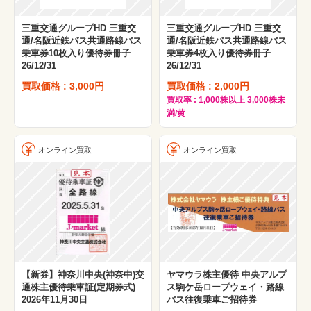
三重交通グループHD 三重交
三重交通グループHD 三重交
通/名阪近鉄バス共通路線バス
通/名阪近鉄バス共通路線バス
乗車券10枚入り優待券冊子
乗車券4枚入り優待券冊子
26/12/31
26/12/31
買取価格 : 3,000円
買取価格 : 2,000円
買取率 : 1,000株以上 3,000株未
満/黄
オンライン買取
オンライン買取
【新券】神奈川中央(神奈中)交
ヤマウラ株主優待 中央アルプ
通株主優待乗車証(定期券式)
ス駒ケ岳ロープウェイ・路線
2026年11月30日
バス往復乗車ご招待券