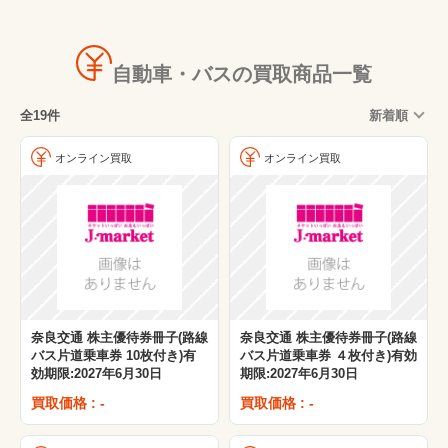
八甲田ロープウェー
ヤマウラ
自動車・バスの買取商品一覧
関東バス
全19件
新着順
三重交通
立山黒部貫光
オンライン買取
オンライン買取
富山地方鉄道
神姫バス
第一交通産業
北海道中央バス
奈良交通 株主優待券冊子(路線
奈良交通 株主優待券冊子(路線
バス片道乗車券 10枚付き)有
バス片道乗車券 ４枚付き)有効
効期限:2027年6月30日
期限:2027年6月30日
買取価格 : -
買取価格 : -