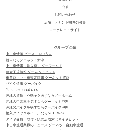
沿革
お問い合わせ
店舗・テナント物件の募集
コーポレートサイト
グループ企業
中古車情報 グーネット中古車
新車ならグーネット新車
中古車情報（輸入車） グーワールド
整備工場情報 グーネットピット
車買取・中古車査定情報 グーネット買取
バイク情報 グーバイク
Japanese used cars
沖縄の賃貸・不動産を探すならグーホーム
沖縄の中古車を探すならグーネット沖縄
沖縄のバイクを探すならグーバイク沖縄
輸入タイヤ＆ホイールならAUTOWAY
タイヤ交換・取付・販売店検索はタイヤピット
中古車流通業界のニュース グーネット自動車流通