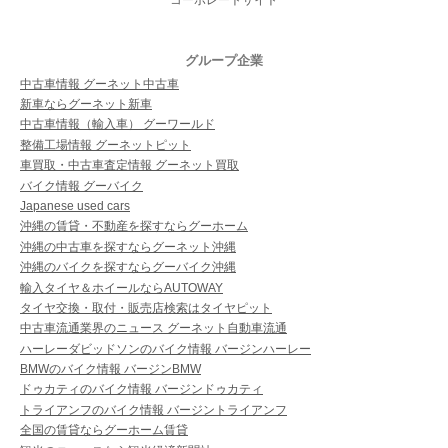
コーポレートサイト
グループ企業
中古車情報 グーネット中古車
新車ならグーネット新車
中古車情報（輸入車） グーワールド
整備工場情報 グーネットピット
車買取・中古車査定情報 グーネット買取
バイク情報 グーバイク
Japanese used cars
沖縄の賃貸・不動産を探すならグーホーム
沖縄の中古車を探すならグーネット沖縄
沖縄のバイクを探すならグーバイク沖縄
輸入タイヤ＆ホイールならAUTOWAY
タイヤ交換・取付・販売店検索はタイヤピット
中古車流通業界のニュース グーネット自動車流通
ハーレーダビッドソンのバイク情報 バージンハーレー
BMWのバイク情報 バージンBMW
ドゥカティのバイク情報 バージンドゥカティ
トライアンフのバイク情報 バージントライアンフ
全国の賃貸ならグーホーム賃貸