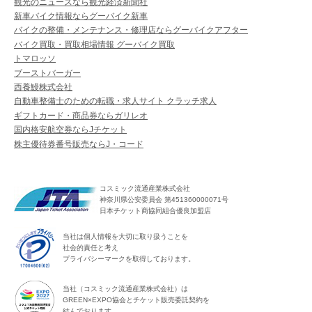
観光のニュースなら観光経済新聞社
新車バイク情報ならグーバイク新車
バイクの整備・メンテナンス・修理店ならグーバイクアフター
バイク買取・買取相場情報 グーバイク買取
トマロッソ
ブーストバーガー
西養鰻株式会社
自動車整備士のための転職・求人サイト クラッチ求人
ギフトカード・商品券ならガリレオ
国内格安航空券ならJチケット
株主優待券番号販売ならJ・コード
コスミック流通産業株式会社
神奈川県公安委員会 第451360000071号
日本チケット商協同組合優良加盟店
当社は個人情報を大切に取り扱うことを
社会的責任と考え
プライバシーマークを取得しております。
当社（コスミック流通産業株式会社）は
GREEN×EXPO協会とチケット販売委託契約を
結んでおります。