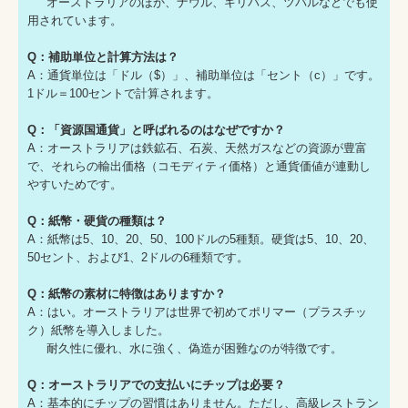
オーストラリアのほか、ナウル、キリバス、ツバルなどでも使
用されています。
Q：補助単位と計算方法は？
A：通貨単位は「ドル（$）」、補助単位は「セント（c）」です。
1ドル＝100セントで計算されます。
Q：「資源国通貨」と呼ばれるのはなぜですか？
A：オーストラリアは鉄鉱石、石炭、天然ガスなどの資源が豊富
で、それらの輸出価格（コモディティ価格）と通貨価値が連動し
やすいためです。
Q：紙幣・硬貨の種類は？
A：紙幣は5、10、20、50、100ドルの5種類。硬貨は5、10、20、
50セント、および1、2ドルの6種類です。
Q：紙幣の素材に特徴はありますか？
A：はい。オーストラリアは世界で初めてポリマー（プラスチッ
ク）紙幣を導入しました。
耐久性に優れ、水に強く、偽造が困難なのが特徴です。
Q：オーストラリアでの支払いにチップは必要？
A：基本的にチップの習慣はありません。ただし、高級レストラン