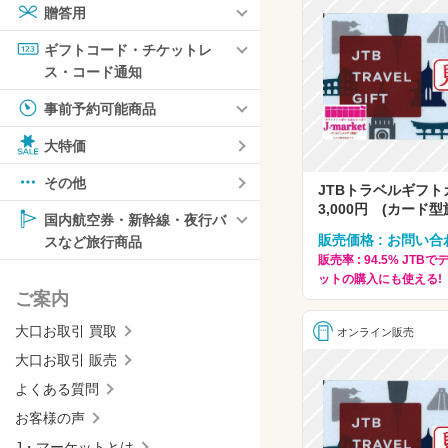
贈答用
ギフトコード・チケットレ
ス・コード通知
事前予約可能商品
大特価
その他
JTBトラベルギフ
3,000円 (カード型
国内航空券・新幹線・夜行バ
販売価格 : お問い合
スなど旅行商品
販売率 : 94.5% JT
ットの購入にも使える!
ご案内
大口お取引 買取
オンライン販売
大口お取引 販売
よくある質問
お客様の声
J・マーケットとは