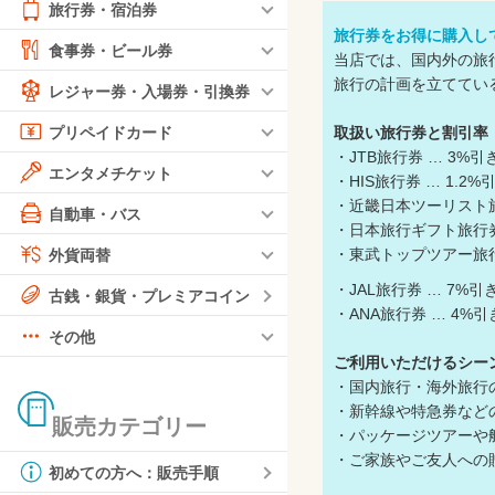
旅行券・宿泊券
旅行券をお得に購入し
食事券・ビール券
当店では、国内外の旅
旅行の計画を立ててい
レジャー券・入場券・引換券
取扱い旅行券と割引率 
プリペイドカード
・JTB旅行券 … 3%引
エンタメチケット
・HIS旅行券 … 1.2%
・近畿日本ツーリスト旅行
自動車・バス
・日本旅行ギフト旅行券 
・東武トップツアー旅
外貨両替
・JAL旅行券 … 7%引
古銭・銀貨・プレミアコイン
・ANA旅行券 … 4%引
その他
ご利用いただけるシー
・国内旅行・海外旅行
・新幹線や特急券など
販売カテゴリー
・パッケージツアーや
・ご家族やご友人への
初めての方へ：販売手順