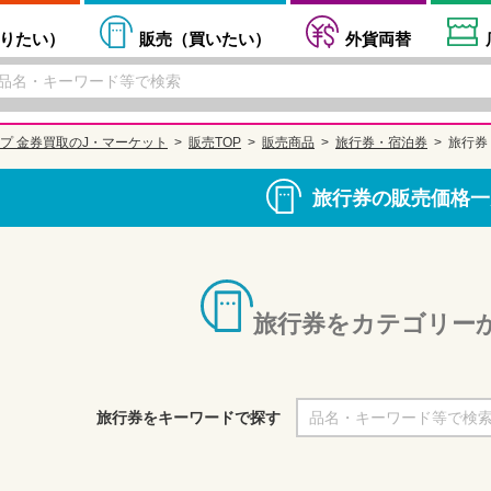
りたい
）
販売（
買いたい
）
外貨両替
プ 金券買取のJ・マーケット
販売TOP
販売商品
旅行券・宿泊券
旅行券
旅行券の販売価格一
旅行券をカテゴリー
旅行券をキーワードで探す