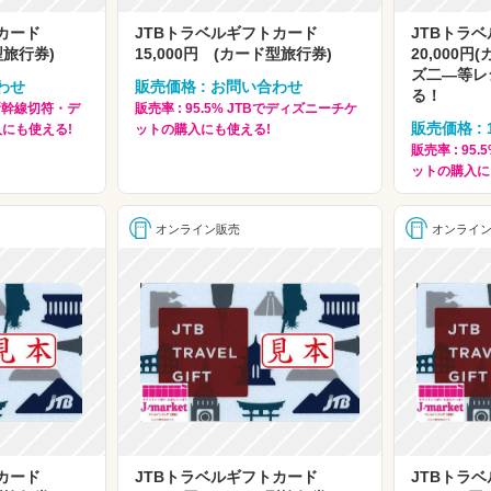
トカード
JTBトラベルギフトカード
JTBトラ
型旅行券)
15,000円 (カード型旅行券)
20,000
ズ二—等レ
わせ
販売価格 : お問い合わせ
る！
Bで新幹線切符・デ
販売率 : 95.5% JTBでディズニーチケ
販売価格 : 1
にも使える!
ットの購入にも使える!
販売率 : 95
ットの購入に
オンライン販売
オンライ
トカード
JTBトラベルギフトカード
JTBトラ