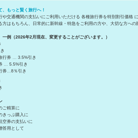
て、もっと賢く旅行へ！
行や交通機関の支払いにご利用いただける 各種旅行券を特別割引価格 
る方はもちろん、日常的に新幹線・特急をご利用の方や、大切な方への
一例（2026年2月現在、変更することがございます。）
き
引き
券 … 3.5%引き
… 5.5%引き
行券…8％引き
き
き
ン
のご精算に
のきっぷ購入に
航空券の支払いに
贈答用として