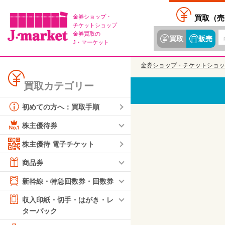
金券ショップ・
買取（
売
チケットショップ
金券買取の
買取
販売
J・マーケット
金券ショップ・チケットショッ
買取カテゴリー
初めての方へ：買取手順
株主優待券
株主優待 電子チケット
商品券
新幹線・特急回数券・回数券
収入印紙・切手・はがき・レ
ターパック