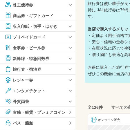
旅行券は使い勝手が良
株主優待券
特に JAL旅行券は
商品券・ギフトカード
す。
収入印紙・切手・はがき
当店で購入するメリッ
・定価より割引価格で
プリペイドカード
・安心・信頼の金券シ
食事券・ビール券
・在庫状況に応じて複
・贈り物にも最適な高
新幹線・特急回数券
お得に購入した旅行券
旅行券・宿泊券
ぜひこの機会に当店の
レジャー券
エンタメチケット
外貨両替
全126件
すべての
古銭・銀貨・プレミアコイン
オンライン販売
バス・船舶