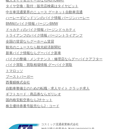
輸入タイヤ＆ホイールならAUTOWAY
タイヤ交換・取付・販売店検索はタイヤピット
中古車流通業界のニュース グーネット自動車流通
ハーレーダビッドソンのバイク情報 バージンハーレー
BMWのバイク情報 バージンBMW
ドゥカティのバイク情報 バージンドゥカティ
トライアンフのバイク情報 バージントライアンフ
全国の賃貸ならグーホーム賃貸
観光のニュースなら観光経済新聞社
新車バイク情報ならグーバイク新車
バイクの整備・メンテナンス・修理店ならグーバイクアフター
バイク買取・買取相場情報 グーバイク買取
トマロッソ
ブーストバーガー
西養鰻株式会社
自動車整備士のための転職・求人サイト クラッチ求人
ギフトカード・商品券ならガリレオ
国内格安航空券ならJチケット
株主優待券番号販売ならJ・コード
コスミック流通産業株式会社
神奈川県公安委員会 第451360000071号