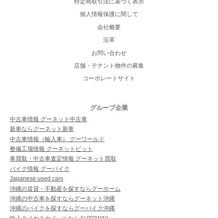
特定商取引法に基づく表示
個人情報保護に関して
会社概要
沿革
お問い合わせ
店舗・テナント物件の募集
コーポレートサイト
グループ企業
中古車情報 グーネット中古車
新車ならグーネット新車
中古車情報（輸入車） グーワールド
整備工場情報 グーネットピット
車買取・中古車査定情報 グーネット買取
バイク情報 グーバイク
Japanese used cars
沖縄の賃貸・不動産を探すならグーホーム
沖縄の中古車を探すならグーネット沖縄
沖縄のバイクを探すならグーバイク沖縄