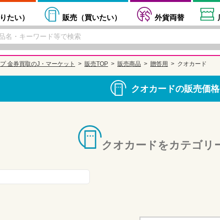
りたい
）
販売（
買いたい
）
外貨両替
プ 金券買取のJ・マーケット
販売TOP
販売商品
贈答用
クオカード
クオカードの販売価格
クオカードをカテゴリ