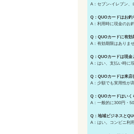
A：セブン-イレブン
Q：QUOカードはお
A：利用時に現金のお
Q：QUOカードに有
A：有効期限はありま
Q：QUOカードは現
A：はい、支払い時に
Q：QUOカードは来
A：少額でも実用性が
Q：QUOカードはい
A：一般的に300円・5
Q：地域ビジネスとQ
A：はい。コンビニ利