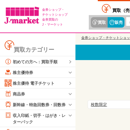
金券ショップ・
買取（
売
チケットショップ
金券買取の
買取
販売
J・マーケット
金券ショップ・チケットショッ
買取カテゴリー
初めての方へ：買取手順
株主優待券
株主優待 電子チケット
商品券
枚数限定
新幹線・特急回数券・回数券
収入印紙・切手・はがき・レ
ターパック