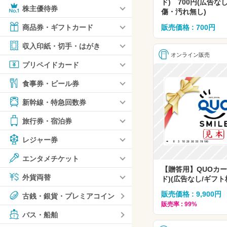
ド) 700円(広告な
株主優待券
傷・汚れ無し)
販売価格 : 700円
商品券・ギフトカード
収入印紙・切手・はがき
オンライン販売
プリペイドカード
食事券・ビール券
新幹線・特急回数券
旅行券・宿泊券
レジャー券
エンタメチケット
【贈答用】QUOカー
外貨両替
ド)(広告なし/ギフト柄)
販売価格 : 9,900円
古銭・銀貨・プレミアコイン
販売率 : 99%
バス・船舶