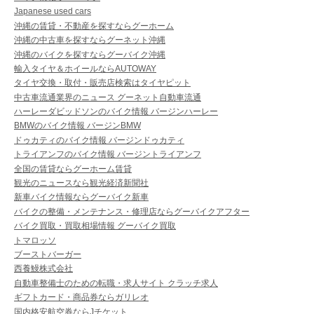
Japanese used cars
沖縄の賃貸・不動産を探すならグーホーム
沖縄の中古車を探すならグーネット沖縄
沖縄のバイクを探すならグーバイク沖縄
輸入タイヤ＆ホイールならAUTOWAY
タイヤ交換・取付・販売店検索はタイヤピット
中古車流通業界のニュース グーネット自動車流通
ハーレーダビッドソンのバイク情報 バージンハーレー
BMWのバイク情報 バージンBMW
ドゥカティのバイク情報 バージンドゥカティ
トライアンフのバイク情報 バージントライアンフ
全国の賃貸ならグーホーム賃貸
観光のニュースなら観光経済新聞社
新車バイク情報ならグーバイク新車
バイクの整備・メンテナンス・修理店ならグーバイクアフター
バイク買取・買取相場情報 グーバイク買取
トマロッソ
ブーストバーガー
西養鰻株式会社
自動車整備士のための転職・求人サイト クラッチ求人
ギフトカード・商品券ならガリレオ
国内格安航空券ならJチケット