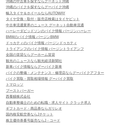
沖縄の中古車を探すならグーネット沖縄
沖縄のバイクを探すならグーバイク沖縄
輸入タイヤ＆ホイールならAUTOWAY
タイヤ交換・取付・販売店検索はタイヤピット
中古車流通業界のニュース グーネット自動車流通
ハーレーダビッドソンのバイク情報 バージンハーレー
BMWのバイク情報 バージンBMW
ドゥカティのバイク情報 バージンドゥカティ
トライアンフのバイク情報 バージントライアンフ
全国の賃貸ならグーホーム賃貸
観光のニュースなら観光経済新聞社
新車バイク情報ならグーバイク新車
バイクの整備・メンテナンス・修理店ならグーバイクアフター
バイク買取・買取相場情報 グーバイク買取
トマロッソ
ブーストバーガー
西養鰻株式会社
自動車整備士のための転職・求人サイト クラッチ求人
ギフトカード・商品券ならガリレオ
国内格安航空券ならJチケット
株主優待券番号販売ならJ・コード