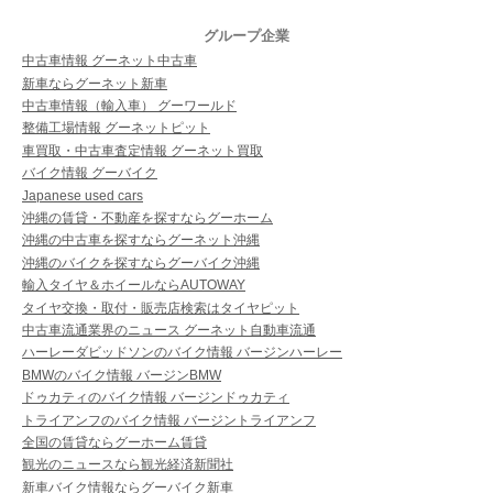
グループ企業
中古車情報 グーネット中古車
新車ならグーネット新車
中古車情報（輸入車） グーワールド
整備工場情報 グーネットピット
車買取・中古車査定情報 グーネット買取
バイク情報 グーバイク
Japanese used cars
沖縄の賃貸・不動産を探すならグーホーム
沖縄の中古車を探すならグーネット沖縄
沖縄のバイクを探すならグーバイク沖縄
輸入タイヤ＆ホイールならAUTOWAY
タイヤ交換・取付・販売店検索はタイヤピット
中古車流通業界のニュース グーネット自動車流通
ハーレーダビッドソンのバイク情報 バージンハーレー
BMWのバイク情報 バージンBMW
ドゥカティのバイク情報 バージンドゥカティ
トライアンフのバイク情報 バージントライアンフ
全国の賃貸ならグーホーム賃貸
観光のニュースなら観光経済新聞社
新車バイク情報ならグーバイク新車