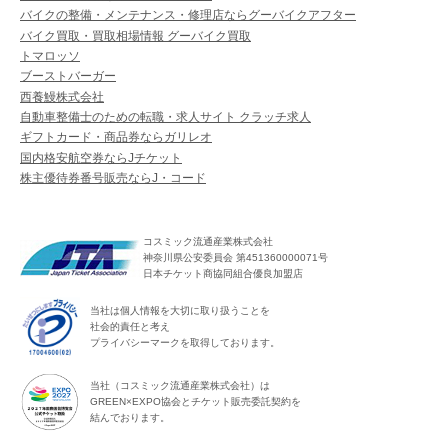
バイクの整備・メンテナンス・修理店ならグーバイクアフター
バイク買取・買取相場情報 グーバイク買取
トマロッソ
ブーストバーガー
西養鰻株式会社
自動車整備士のための転職・求人サイト クラッチ求人
ギフトカード・商品券ならガリレオ
国内格安航空券ならJチケット
株主優待券番号販売ならJ・コード
コスミック流通産業株式会社
神奈川県公安委員会 第451360000071号
日本チケット商協同組合優良加盟店
当社は個人情報を大切に取り扱うことを
社会的責任と考え
プライバシーマークを取得しております。
当社（コスミック流通産業株式会社）は
GREEN×EXPO協会とチケット販売委託契約を
結んでおります。