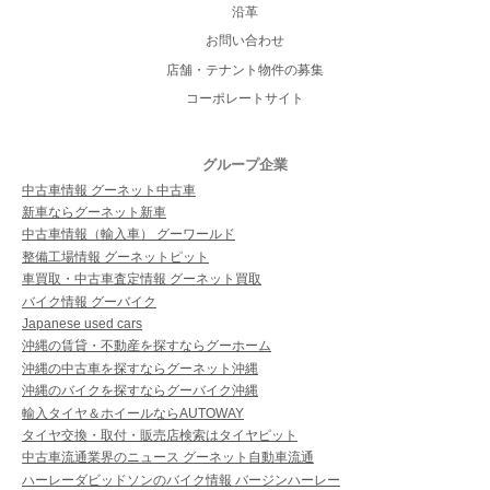
沿革
お問い合わせ
店舗・テナント物件の募集
コーポレートサイト
グループ企業
中古車情報 グーネット中古車
新車ならグーネット新車
中古車情報（輸入車） グーワールド
整備工場情報 グーネットピット
車買取・中古車査定情報 グーネット買取
バイク情報 グーバイク
Japanese used cars
沖縄の賃貸・不動産を探すならグーホーム
沖縄の中古車を探すならグーネット沖縄
沖縄のバイクを探すならグーバイク沖縄
輸入タイヤ＆ホイールならAUTOWAY
タイヤ交換・取付・販売店検索はタイヤピット
中古車流通業界のニュース グーネット自動車流通
ハーレーダビッドソンのバイク情報 バージンハーレー