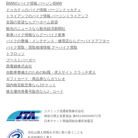
BMWのバイク情報 バージンBMW
ドゥカティのバイク情報 バージンドゥカティ
トライアンフのバイク情報 バージントライアンフ
全国の賃貸ならグーホーム賃貸
観光のニュースなら観光経済新聞社
新車バイク情報ならグーバイク新車
バイクの整備・メンテナンス・修理店ならグーバイクアフター
バイク買取・買取相場情報 グーバイク買取
トマロッソ
ブーストバーガー
西養鰻株式会社
自動車整備士のための転職・求人サイト クラッチ求人
ギフトカード・商品券ならガリレオ
国内格安航空券ならJチケット
株主優待券番号販売ならJ・コード
コスミック流通産業株式会社
神奈川県公安委員会 第451360000071号
日本チケット商協同組合優良加盟店
当社は個人情報を大切に取り扱うことを
社会的責任と考え