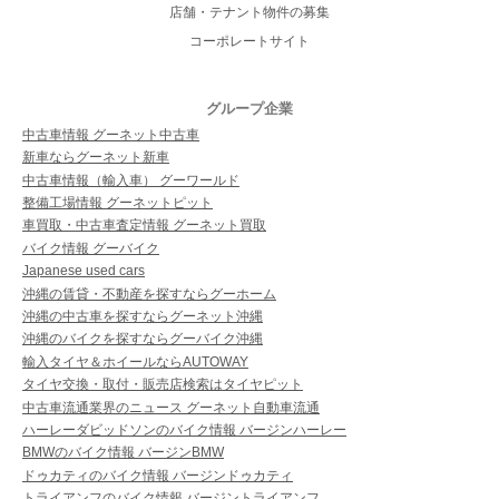
店舗・テナント物件の募集
コーポレートサイト
グループ企業
中古車情報 グーネット中古車
新車ならグーネット新車
中古車情報（輸入車） グーワールド
整備工場情報 グーネットピット
車買取・中古車査定情報 グーネット買取
バイク情報 グーバイク
Japanese used cars
沖縄の賃貸・不動産を探すならグーホーム
沖縄の中古車を探すならグーネット沖縄
沖縄のバイクを探すならグーバイク沖縄
輸入タイヤ＆ホイールならAUTOWAY
タイヤ交換・取付・販売店検索はタイヤピット
中古車流通業界のニュース グーネット自動車流通
ハーレーダビッドソンのバイク情報 バージンハーレー
BMWのバイク情報 バージンBMW
ドゥカティのバイク情報 バージンドゥカティ
トライアンフのバイク情報 バージントライアンフ