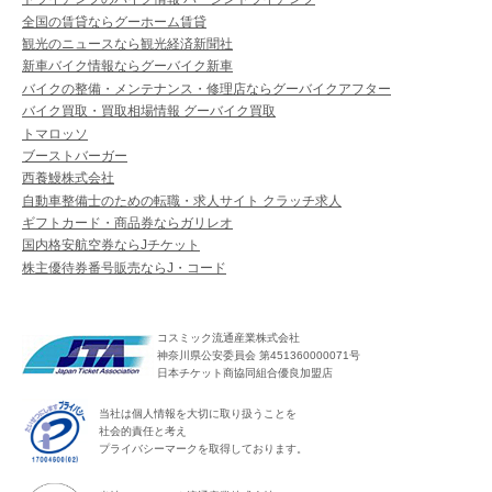
全国の賃貸ならグーホーム賃貸
観光のニュースなら観光経済新聞社
新車バイク情報ならグーバイク新車
バイクの整備・メンテナンス・修理店ならグーバイクアフター
バイク買取・買取相場情報 グーバイク買取
トマロッソ
ブーストバーガー
西養鰻株式会社
自動車整備士のための転職・求人サイト クラッチ求人
ギフトカード・商品券ならガリレオ
国内格安航空券ならJチケット
株主優待券番号販売ならJ・コード
コスミック流通産業株式会社
神奈川県公安委員会 第451360000071号
日本チケット商協同組合優良加盟店
当社は個人情報を大切に取り扱うことを
社会的責任と考え
プライバシーマークを取得しております。