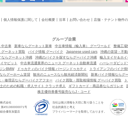
個人情報保護に関して
会社概要
沿革
お問い合わせ
店舗・テナント物件の
グループ企業
ト中古車
新車ならグーネット新車
中古車情報（輸入車） グーワールド
整備工場
 グーネット買取
バイク情報 グーバイク
Japanese used cars
沖縄の賃貸・不動
すならグーネット沖縄
沖縄のバイクを探すならグーバイク沖縄
輸入タイヤ＆ホイー
タイヤピット
中古車流通業界のニュース グーネット自動車流通
ハーレーダビッド
ジンBMW
ドゥカティのバイク情報 バージンドゥカティ
トライアンフのバイク情
ならグーホーム賃貸
観光のニュースなら観光経済新聞社
新車バイク情報ならグ
ス・修理店ならグーバイクアフター
バイク買取・買取相場情報 グーバイク買取
ト
士のための転職・求人サイト クラッチ求人
ギフトカード・商品券ならガリレオ
株主優待券番号販売ならJ・コード
株式会社
当社は個人情報を大切に取り扱うことを
451360000071号
社会的責任と考え
組合優良加盟店
プライバシーマークを取得しております。