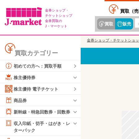
金券ショップ・
買取（
売
チケットショップ
金券買取の
買取
販売
J・マーケット
金券ショップ・チケットショッ
買取カテゴリー
初めての方へ：買取手順
株主優待券
株主優待 電子チケット
商品券
新幹線・特急回数券・回数券
収入印紙・切手・はがき・レ
ターパック