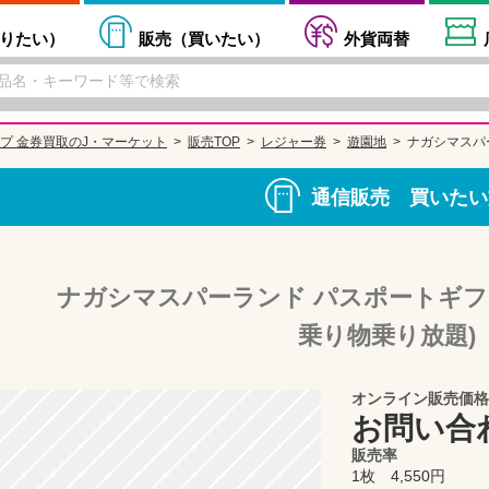
りたい
）
販売（
買いたい
）
外貨両替
プ 金券買取のJ・マーケット
販売TOP
レジャー券
遊園地
ナガシマスパ
通信販売 買いたい
ナガシマスパーランド パスポートギフ
乗り物乗り放題)
オンライン販売価格
お問い合
販売率
1枚 4,550円