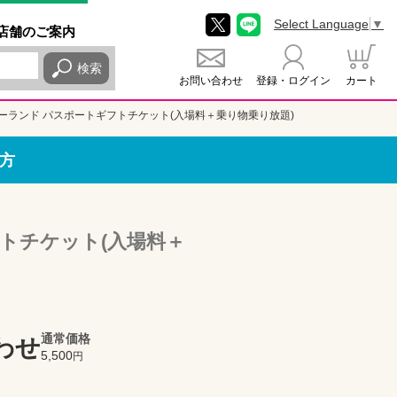
Select Language
▼
店舗
のご
案内
検索
お問い合わせ
登録・ログイン
カート
ーランド パスポートギフトチケット(入場料＋乗り物乗り放題)
方
トチケット(入場料＋
通常価格
わせ
5,500
円