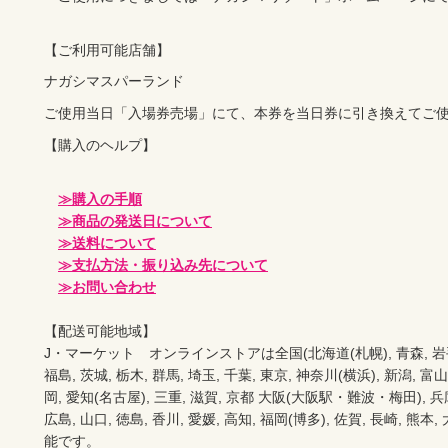
【ご利用可能店舗】
ご使用当日「入場券売場」にて、本券を当日券に引き換えてご
【購入のヘルプ】

≫購入の手順
≫商品の発送日について
≫送料について
≫支払方法・振り込み先について
≫お問い合わせ
【配送可能地域】

J・マーケット　オンラインストアは全国(北海道(札幌), 青森, 岩手(盛岡
福島, 茨城, 栃木, 群馬, 埼玉, 千葉, 東京, 神奈川(横浜), 新潟, 富山,
岡, 愛知(名古屋), 三重, 滋賀, 京都 大阪(大阪駅・難波・梅田), 兵庫,
広島, 山口, 徳島, 香川, 愛媛, 高知, 福岡(博多), 佐賀, 長崎, 熊本
能です。