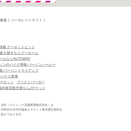
募集
コーポレートサイト
情報 グーネットピット
産を探すならグーホーム
ルならAUTOWAY
ソンのバイク情報 バージンハーレー
報 バージントライアンフ
ーバイク新車
マロッソ
ブーストバーガー
国内格安航空券ならJチケット
当社（コスミック流通産業株式会社）は
GREEN×EXPO協会とチケット販売委託契約を
結んでおります。