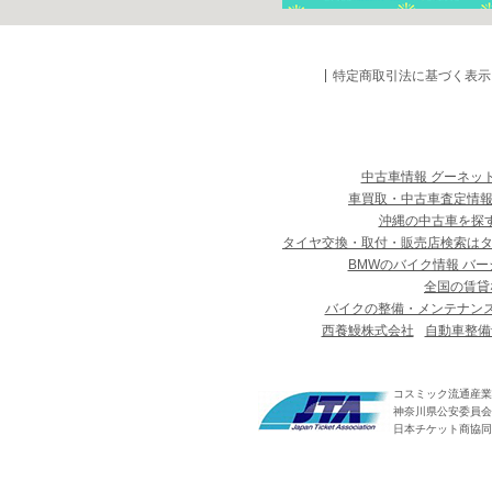
特定商取引法に基づく表示
中古車情報 グーネッ
車買取・中古車査定情報
沖縄の中古車を探
タイヤ交換・取付・販売店検索は
BMWのバイク情報 バー
全国の賃貸
バイクの整備・メンテナン
西養鰻株式会社
自動車整備
コスミック流通産業
神奈川県公安委員会 第
日本チケット商協同