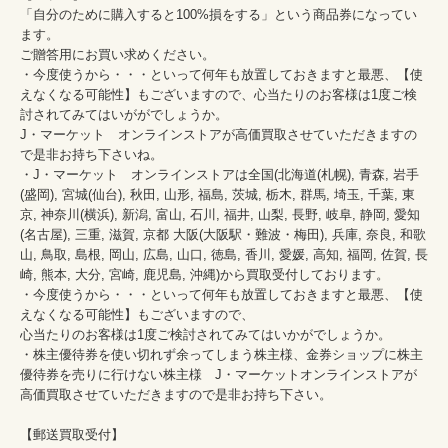
「自分のために購入すると100%損をする」という商品券になってい
ます。

ご贈答用にお買い求めください。

・今度使うから・・・といって何年も放置しておきますと最悪、【使
えなくなる可能性】もございますので、心当たりのお客様は1度ご検
討されてみてはいががでしょうか。

J・マーケット　オンラインストアが高価買取させていただきますの
で是非お持ち下さいね。

・J・マーケット　オンラインストアは全国(北海道(札幌), 青森, 岩手
(盛岡), 宮城(仙台), 秋田, 山形, 福島, 茨城, 栃木, 群馬, 埼玉, 千葉, 東
京, 神奈川(横浜), 新潟, 富山, 石川, 福井, 山梨, 長野, 岐阜, 静岡, 愛知
(名古屋), 三重, 滋賀, 京都 大阪(大阪駅・難波・梅田), 兵庫, 奈良, 和歌
山, 鳥取, 島根, 岡山, 広島, 山口, 徳島, 香川, 愛媛, 高知, 福岡, 佐賀, 長
崎, 熊本, 大分, 宮崎, 鹿児島, 沖縄)から買取受付しております。

・今度使うから・・・といって何年も放置しておきますと最悪、【使
えなくなる可能性】もございますので、

心当たりのお客様は1度ご検討されてみてはいかがでしょうか。

・株主優待券を使い切れず余ってしまう株主様、金券ショップに株主
優待券を売りに行けない株主様　J・マーケットオンラインストアが
高価買取させていただきますので是非お持ち下さい。
