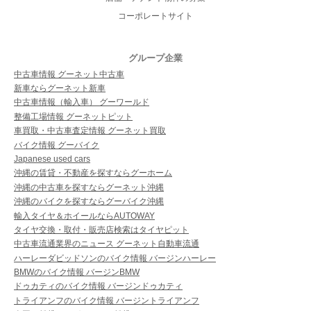
コーポレートサイト
グループ企業
中古車情報 グーネット中古車
新車ならグーネット新車
中古車情報（輸入車） グーワールド
整備工場情報 グーネットピット
車買取・中古車査定情報 グーネット買取
バイク情報 グーバイク
Japanese used cars
沖縄の賃貸・不動産を探すならグーホーム
沖縄の中古車を探すならグーネット沖縄
沖縄のバイクを探すならグーバイク沖縄
輸入タイヤ＆ホイールならAUTOWAY
タイヤ交換・取付・販売店検索はタイヤピット
中古車流通業界のニュース グーネット自動車流通
ハーレーダビッドソンのバイク情報 バージンハーレー
BMWのバイク情報 バージンBMW
ドゥカティのバイク情報 バージンドゥカティ
トライアンフのバイク情報 バージントライアンフ