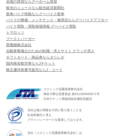
全国の賃貸ならグーホーム賃貸
観光のニュースなら観光経済新聞社
新車バイク情報ならグーバイク新車
バイクの整備・メンテナンス・修理店ならグーバイクアフター
バイク買取・買取相場情報 グーバイク買取
トマロッソ
ブーストバーガー
西養鰻株式会社
自動車整備士のための転職・求人サイト クラッチ求人
ギフトカード・商品券ならガリレオ
国内格安航空券ならJチケット
株主優待券番号販売ならJ・コード
コスミック流通産業株式会社
神奈川県公安委員会 第451360000071号
日本チケット商協同組合優良加盟店
当社は個人情報を大切に取り扱うことを
社会的責任と考え
プライバシーマークを取得しております。
当社（コスミック流通産業株式会社）は