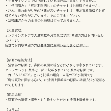
・半券がミシン目で切り離れている場合はお買取りできません。

・「使用済み」「有効期限切れ」のチケットはお買取できません。

・汚れ、折れ曲がり等の状態が悪いチケットは、表示買取価格でお買
取できない場合がございます。予めご了承ください。

・18歳未満からの金券のお買取は行っておりません。

【大量買取】

オンラインストアで大量枚数をお買取(ご売却)希望の方は
お問い合わ
せページ
、

店舗でお買取希望の方は
各店舗にお問い合わせください。
【額面の確認方法】

・清酒券の額面は、券面の表面の端などに小さく印字されています。
アルファベット-数字と一緒に記載されている数字が額面です。

　例:「A-18-0706」という記載の場合、末尾の706が額面です。

「郵送買取に関するQ&A」に清酒上撰券券の額面の確認方法が記載さ
れております。

【商品詳細】

・額面分の清酒上撰券とお引換えいただける清酒上撰券券です。

【コラム】
