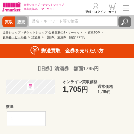
金券ショップ・
チケットショップ
金券買取の
J・マーケット
登録・ログイン
カート
買取
販売
金券ショップ・チケットショップ 金券買取のJ・マーケット
買取TOP
食事券・ビール券
清酒券
【旧券】清酒券 額面1795円
郵送買取 金券を売りたい方
【旧券】清酒券 額面1795円
オンライン買取価格
通常価格
1,705
円
1,795
円
数量