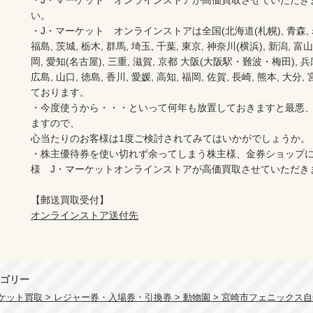
・J・マーケット　オンラインストアが高価買取させていただき
い。　　

・J・マーケット　オンラインストアは全国(北海道(札幌), 青森, 岩手(
福島, 茨城, 栃木, 群馬, 埼玉, 千葉, 東京, 神奈川(横浜), 新潟, 富山,
岡, 愛知(名古屋), 三重, 滋賀, 京都 大阪(大阪駅・難波・梅田), 兵庫,
広島, 山口, 徳島, 香川, 愛媛, 高知, 福岡, 佐賀, 長崎, 熊本, 大
ております。

・今度使うから・・・といって何年も放置しておきますと最悪
ますので、

心当たりのお客様は1度ご検討されてみてはいかがでしょうか。

・株主優待券を使い切れず余ってしまう株主様、金券ショップ
様　J・マーケットオンラインストアが高価買取させていただき
オンラインストア送付先
ゴリー
ケット買取 > レジャー券・入場券・引換券 > 動物園 > 宮崎市フェニックス