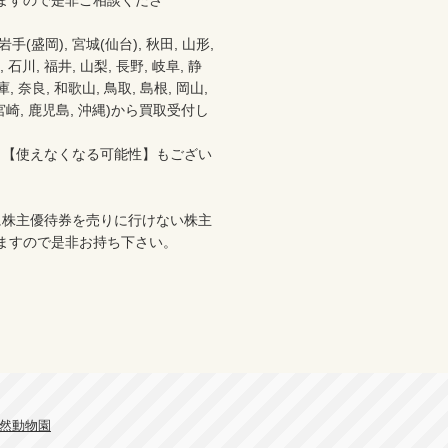
ますので是非ご相談くださ
盛岡), 宮城(仙台), 秋田, 山形, 
 石川, 福井, 山梨, 長野, 岐阜, 静
 奈良, 和歌山, 鳥取, 島根, 岡山, 
分, 宮崎, 鹿児島, 沖縄)から買取受付し
、【使えなくなる可能性】もござい
に株主優待券を売りに行けない株主
ますので是非お持ち下さい。

自然動物園