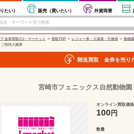
りたい
）
販売（
買いたい
）
外貨両替
プ 金券買取のJ・マーケット
買取TOP
レジャー券・入場券・引換券
動物
 ご招待入園券
郵送買取 金券を売り
宮崎市フェニックス自然動物園
オンライン買取価格
100
円
数量