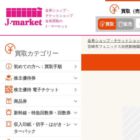
金券ショップ・
買取（
売
チケットショップ
金券買取の
買取
販売
J・マーケット
金券ショップ・チケットショッ
宮崎市フェニックス自然動物園
買取カテゴリー
初めての方へ：買取手順
株主優待券
株主優待 電子チケット
商品券
新幹線・特急回数券・回数券
収入印紙・切手・はがき・レ
ターパック