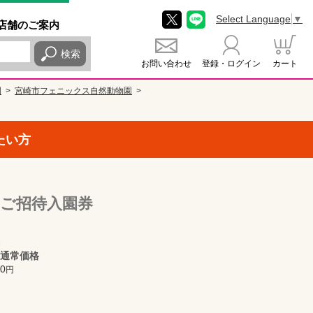
Select Language
▼
店舗
のご
案内
検索
お問い合わせ
登録・ログイン
カート
園
宮崎市フェニックス自然動物園
たい方
 ご招待入園券
通常価格
0
円