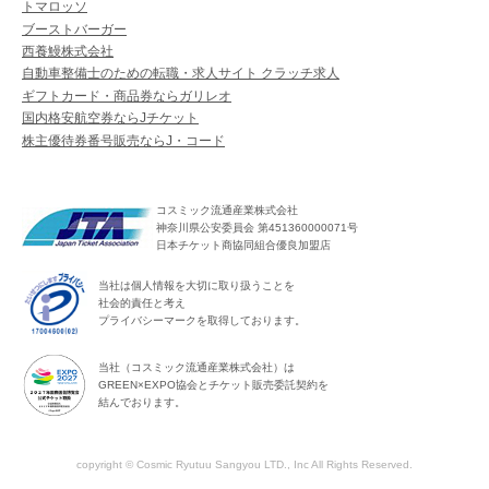
トマロッソ
ブーストバーガー
西養鰻株式会社
自動車整備士のための転職・求人サイト クラッチ求人
ギフトカード・商品券ならガリレオ
国内格安航空券ならJチケット
株主優待券番号販売ならJ・コード
コスミック流通産業株式会社
神奈川県公安委員会 第451360000071号
日本チケット商協同組合優良加盟店
当社は個人情報を大切に取り扱うことを
社会的責任と考え
プライバシーマークを取得しております。
当社（コスミック流通産業株式会社）は
GREEN×EXPO協会とチケット販売委託契約を
結んでおります。
copyright © Cosmic Ryutuu Sangyou LTD., Inc All Rights Reserved.