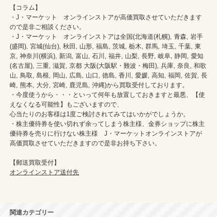
【コラム】

・J・マーケット　オンラインストアが高価買取させていただきます
ので是非ご相談ください。　　

・J・マーケット　オンラインストアは全国(北海道(札幌), 青森, 岩手
(盛岡), 宮城(仙台), 秋田, 山形, 福島, 茨城, 栃木, 群馬, 埼玉, 千葉, 東
京, 神奈川(横浜), 新潟, 富山, 石川, 福井, 山梨, 長野, 岐阜, 静岡, 愛知
(名古屋), 三重, 滋賀, 京都 大阪(大阪駅・難波・梅田), 兵庫, 奈良, 和歌
山, 鳥取, 島根, 岡山, 広島, 山口, 徳島, 香川, 愛媛, 高知, 福岡, 佐賀, 長
崎, 熊本, 大分, 宮崎, 鹿児島, 沖縄)から買取受付しております。

・今度使うから・・・といって何年も放置しておきますと最悪、【使
えなくなる可能性】もございますので、

心当たりのお客様は1度ご検討されてみてはいかがでしょうか。

・株主優待券を使い切れず余ってしまう株主様、金券ショップに株主
優待券を売りに行けない株主様　J・マーケットオンラインストアが
高価買取させていただきますので是非お持ち下さい。

オンラインストア送付先
関連カテゴリー