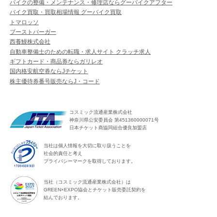
バイクの整備・メンテナンス・修理店ならグーバイクアフター
バイク買取・買取相場情報 グーバイク買取
トマロッソ
ブーストバーガー
西養鰻株式会社
自動車整備士のための転職・求人サイト クラッチ求人
ギフトカード・商品券ならガリレオ
国内格安航空券ならJチケット
株主優待券番号販売ならJ・コード
コスミック流通産業株式会社
神奈川県公安委員会 第451360000071号
日本チケット商協同組合優良加盟店
当社は個人情報を大切に取り扱うことを
社会的責任と考え
プライバシーマークを取得しております。
当社（コスミック流通産業株式会社）は
GREEN×EXPO協会とチケット販売委託契約を
結んでおります。