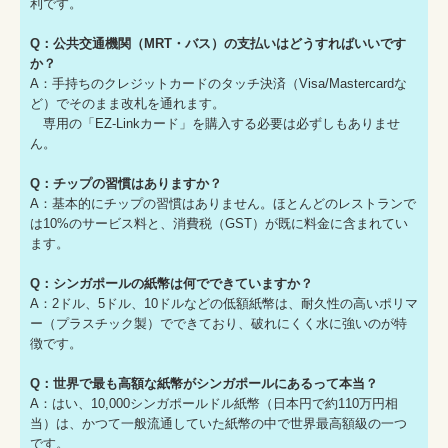
利です。
Q：公共交通機関（MRT・バス）の支払いはどうすればいいです
か？
A：手持ちのクレジットカードのタッチ決済（Visa/Mastercardな
ど）でそのまま改札を通れます。
専用の「EZ-Linkカード」を購入する必要は必ずしもありませ
ん。
Q：チップの習慣はありますか？
A：基本的にチップの習慣はありません。ほとんどのレストランで
は10%のサービス料と、消費税（GST）が既に料金に含まれてい
ます。
Q：シンガポールの紙幣は何でできていますか？
A：2ドル、5ドル、10ドルなどの低額紙幣は、耐久性の高いポリマ
ー（プラスチック製）でできており、破れにくく水に強いのが特
徴です。
Q：世界で最も高額な紙幣がシンガポールにあるって本当？
A：はい、10,000シンガポールドル紙幣（日本円で約110万円相
当）は、かつて一般流通していた紙幣の中で世界最高額級の一つ
です。