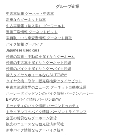
グループ企業
中古車情報 グーネット中古車
新車ならグーネット新車
中古車情報（輸入車） グーワールド
整備工場情報 グーネットピット
車買取・中古車査定情報 グーネット買取
バイク情報 グーバイク
Japanese used cars
沖縄の賃貸・不動産を探すならグーホーム
沖縄の中古車を探すならグーネット沖縄
沖縄のバイクを探すならグーバイク沖縄
輸入タイヤ＆ホイールならAUTOWAY
タイヤ交換・取付・販売店検索はタイヤピット
中古車流通業界のニュース グーネット自動車流通
ハーレーダビッドソンのバイク情報 バージンハーレー
BMWのバイク情報 バージンBMW
ドゥカティのバイク情報 バージンドゥカティ
トライアンフのバイク情報 バージントライアンフ
全国の賃貸ならグーホーム賃貸
観光のニュースなら観光経済新聞社
新車バイク情報ならグーバイク新車