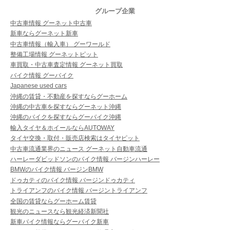
グループ企業
中古車情報 グーネット中古車
新車ならグーネット新車
中古車情報（輸入車） グーワールド
整備工場情報 グーネットピット
車買取・中古車査定情報 グーネット買取
バイク情報 グーバイク
Japanese used cars
沖縄の賃貸・不動産を探すならグーホーム
沖縄の中古車を探すならグーネット沖縄
沖縄のバイクを探すならグーバイク沖縄
輸入タイヤ＆ホイールならAUTOWAY
タイヤ交換・取付・販売店検索はタイヤピット
中古車流通業界のニュース グーネット自動車流通
ハーレーダビッドソンのバイク情報 バージンハーレー
BMWのバイク情報 バージンBMW
ドゥカティのバイク情報 バージンドゥカティ
トライアンフのバイク情報 バージントライアンフ
全国の賃貸ならグーホーム賃貸
観光のニュースなら観光経済新聞社
新車バイク情報ならグーバイク新車