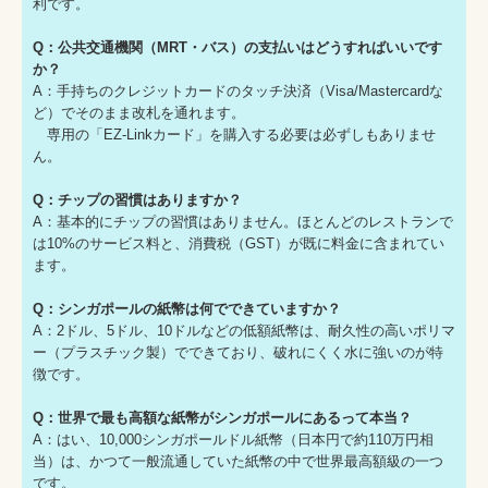
利です。
Q：公共交通機関（MRT・バス）の支払いはどうすればいいです
か？
A：手持ちのクレジットカードのタッチ決済（Visa/Mastercardな
ど）でそのまま改札を通れます。
専用の「EZ-Linkカード」を購入する必要は必ずしもありませ
ん。
Q：チップの習慣はありますか？
A：基本的にチップの習慣はありません。ほとんどのレストランで
は10%のサービス料と、消費税（GST）が既に料金に含まれてい
ます。
Q：シンガポールの紙幣は何でできていますか？
A：2ドル、5ドル、10ドルなどの低額紙幣は、耐久性の高いポリマ
ー（プラスチック製）でできており、破れにくく水に強いのが特
徴です。
Q：世界で最も高額な紙幣がシンガポールにあるって本当？
A：はい、10,000シンガポールドル紙幣（日本円で約110万円相
当）は、かつて一般流通していた紙幣の中で世界最高額級の一つ
です。