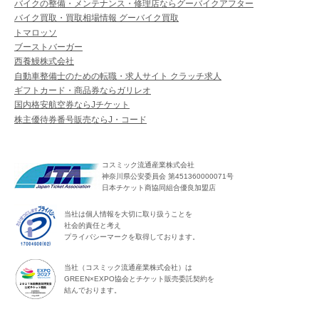
バイクの整備・メンテナンス・修理店ならグーバイクアフター
バイク買取・買取相場情報 グーバイク買取
トマロッソ
ブーストバーガー
西養鰻株式会社
自動車整備士のための転職・求人サイト クラッチ求人
ギフトカード・商品券ならガリレオ
国内格安航空券ならJチケット
株主優待券番号販売ならJ・コード
コスミック流通産業株式会社
神奈川県公安委員会 第451360000071号
日本チケット商協同組合優良加盟店
当社は個人情報を大切に取り扱うことを
社会的責任と考え
プライバシーマークを取得しております。
当社（コスミック流通産業株式会社）は
GREEN×EXPO協会とチケット販売委託契約を
結んでおります。