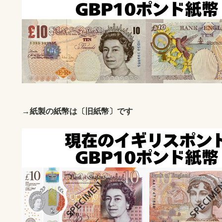
→紙製の紙幣は〔旧紙幣〕です