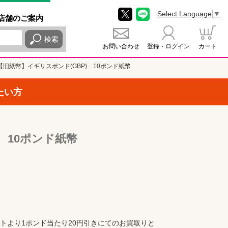
Select Language
▼
店舗
のご
案内
検索
お問い合わせ
登録・ログイン
カート
【旧紙幣】イギリスポンド(GBP) 10ポンド紙幣
たい方
 10ポンド紙幣
トより1ポンド当たり20円引きにてのお買取りと