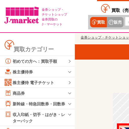
金券ショップ・
買取（
売
チケットショップ
金券買取の
買取
販売
J・マーケット
金券ショップ・チケットショッ
買取カテゴリー
初めての方へ：買取手順
株主優待券
株主優待 電子チケット
商品券
新幹線・特急回数券・回数券
収入印紙・切手・はがき・レ
ターパック