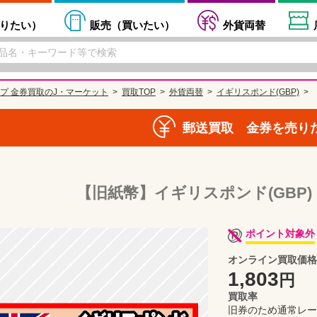
りたい
）
販売（
買いたい
）
外貨両替
プ 金券買取のJ・マーケット
買取TOP
外貨両替
イギリスポンド(GBP)
郵送買取 金券を売り
【旧紙幣】イギリスポンド(GBP)
ポイント対象外
オンライン買取価格
1,803
円
買取率
旧券のため通常レー