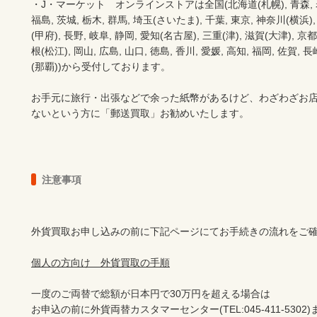
・J・マーケット　オンラインストアは全国(北海道(札幌), 青森, 岩手(
福島, 茨城, 栃木, 群馬, 埼玉(さいたま), 千葉, 東京, 神奈川(横浜),
(甲府), 長野, 岐阜, 静岡, 愛知(名古屋), 三重(津), 滋賀(大津), 京
根(松江), 岡山, 広島, 山口, 徳島, 香川, 愛媛, 高知, 福岡, 佐賀, 長
(那覇))から受付しております。

お手元に旅行・出張などで余った紙幣があるけど、わざわざお
ないという方に「郵送買取」お勧めいたします。
注意事項
外貨買取お申し込みの前に下記ページにてお手続きの流れをご確
個人の方向け　外貨買取の手順
一度のご両替で総額が日本円で30万円を超える場合は

お申込の前に外貨両替カスタマーセンター(TEL:045-411-530