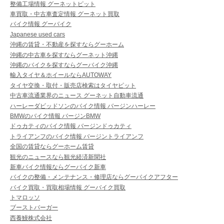
整備工場情報 グーネットピット
車買取・中古車査定情報 グーネット買取
バイク情報 グーバイク
Japanese used cars
沖縄の賃貸・不動産を探すならグーホーム
沖縄の中古車を探すならグーネット沖縄
沖縄のバイクを探すならグーバイク沖縄
輸入タイヤ＆ホイールならAUTOWAY
タイヤ交換・取付・販売店検索はタイヤピット
中古車流通業界のニュース グーネット自動車流通
ハーレーダビッドソンのバイク情報 バージンハーレー
BMWのバイク情報 バージンBMW
ドゥカティのバイク情報 バージンドゥカティ
トライアンフのバイク情報 バージントライアンフ
全国の賃貸ならグーホーム賃貸
観光のニュースなら観光経済新聞社
新車バイク情報ならグーバイク新車
バイクの整備・メンテナンス・修理店ならグーバイクアフター
バイク買取・買取相場情報 グーバイク買取
トマロッソ
ブーストバーガー
西養鰻株式会社