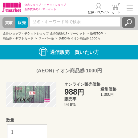
金券ショップ・
チケットショップ
金券買取の
J・マーケット
登録・ログイン
カート
買取
販売
金券ショップ・チケットショップ 金券買取のJ・マーケット
販売TOP
商品券・ギフトカード
スーパー系
(AEON) イオン商品券 1000円
通信販売 買いたい方
(AEON) イオン商品券 1000円
オンライン販売価格
通常価格
988
円
1,000
円
販売率
98.8%
数量