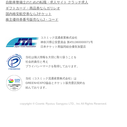
自動車整備士のための転職・求人サイト クラッチ求人
ギフトカード・商品券ならガリレオ
国内格安航空券ならJチケット
株主優待券番号販売ならJ・コード
コスミック流通産業株式会社
神奈川県公安委員会 第451360000071号
日本チケット商協同組合優良加盟店
当社は個人情報を大切に取り扱うことを
社会的責任と考え
プライバシーマークを取得しております。
当社（コスミック流通産業株式会社）は
GREEN×EXPO協会とチケット販売委託契約を
結んでおります。
copyright © Cosmic Ryutuu Sangyou LTD., Inc All Rights Reserved.