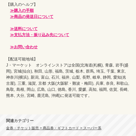
【購入のヘルプ】									

≫購入の手順
≫商品の発送日について
≫送料について
≫支払方法・振り込み先について
≫お問い合わせ
【配送可能地域】									

J・マーケット　オンラインストアは全国(北海道(札幌), 青森, 岩手(盛
岡), 宮城(仙台), 秋田, 山形, 福島, 茨城, 栃木, 群馬, 埼玉, 千葉, 東京, 
神奈川(横浜), 新潟, 富山, 石川, 福井, 山梨, 長野, 岐阜, 静岡, 愛知(名
古屋), 三重, 滋賀, 京都 大阪(大阪駅・難波・梅田), 兵庫, 奈良, 和歌山, 
鳥取, 島根, 岡山, 広島, 山口, 徳島, 香川, 愛媛, 高知, 福岡, 佐賀, 長崎, 
熊本, 大分, 宮崎, 鹿児島, 沖縄)に発送可能です。

関連カテゴリー
金券・チケット販売 > 商品券・ギフトカード > スーパー系