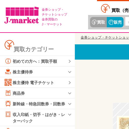
金券ショップ・
買取（
売
チケットショップ
金券買取の
買取
販売
J・マーケット
金券ショップ・チケットショッ
買取カテゴリー
初めての方へ：買取手順
株主優待券
株主優待 電子チケット
商品券
新幹線・特急回数券・回数券
収入印紙・切手・はがき・レ
ターパック