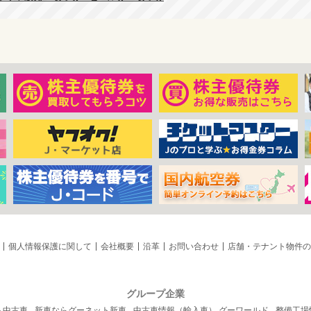
個人情報保護に関して
会社概要
沿革
お問い合わせ
店舗・テナント物件の
グループ企業
ト中古車
新車ならグーネット新車
中古車情報（輸入車） グーワールド
整備工場