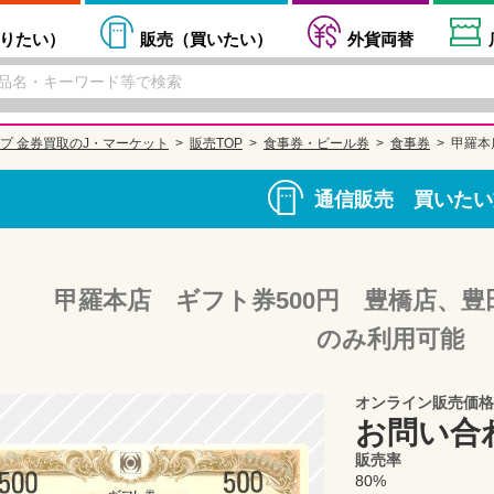
りたい
）
販売（
買いたい
）
外貨両替
プ 金券買取のJ・マーケット
販売TOP
食事券・ビール券
食事券
甲羅本
通信販売 買いたい
甲羅本店 ギフト券500円 豊橋店、
のみ利用可能
オンライン販売価格
お問い合
販売率
80%