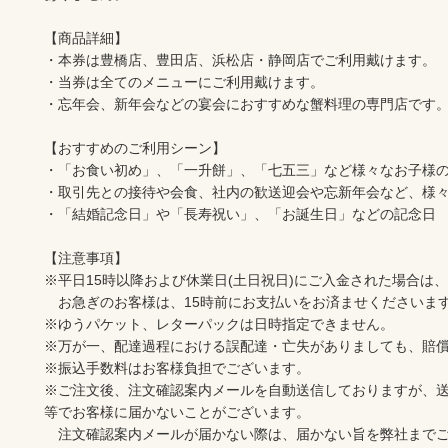
【商品詳細】
・本券は豊橋店、豊田店、浜松店・静岡店でご利用戴けます。
・当券は全てのメニューにご利用戴けます。
・忘年会、新年会などの宴会におすすめな蟹料理の専門店です。
【おすすめのご利用シーン】  
・「お食い初め」、「一升餅」、「七五三」など様々なお子様
・取引先との接待や会食、社内の歓送迎会や忘新年会など、様
・「結婚記念日」や「長寿祝い」、「お誕生日」などの記念日
【注意事項】
※平日15時以降および休業日(土日祝日)にご入金された場合は
　お急ぎのお客様は、15時前にお支払いをお済ませくださいま
※ゆうパケット、レターパックは日時指定できません。
※万が一、配達過程における誤配達・亡失がありましても、賠
※振込手数料はお客様負担でございます。
※ご注文後、注文確認案内メールを自動送信しておりますが、
等でお客様に届かないことがございます。
　注文確認案内メールが届かない際は、届かない旨を弊社まで