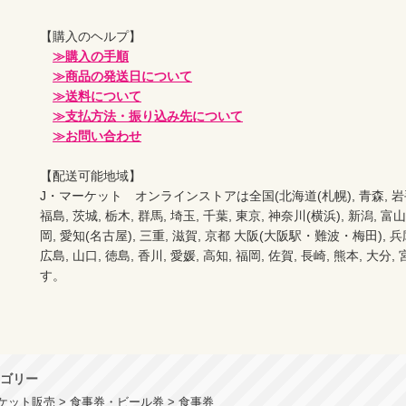
【購入のヘルプ】

≫購入の手順
≫商品の発送日について
≫送料について
≫支払方法・振り込み先について
≫お問い合わせ
【配送可能地域】

J・マーケット　オンラインストアは全国(北海道(札幌), 青森, 岩手(盛岡
福島, 茨城, 栃木, 群馬, 埼玉, 千葉, 東京, 神奈川(横浜), 新潟, 富山,
岡, 愛知(名古屋), 三重, 滋賀, 京都 大阪(大阪駅・難波・梅田), 兵庫,
広島, 山口, 徳島, 香川, 愛媛, 高知, 福岡, 佐賀, 長崎, 熊本, 大
す。
ゴリー
ケット販売 > 食事券・ビール券 > 食事券