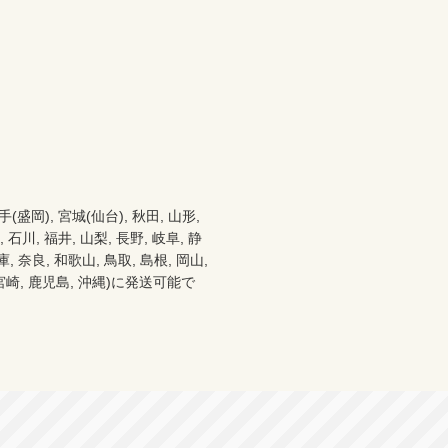
), 宮城(仙台), 秋田, 山形, 
 石川, 福井, 山梨, 長野, 岐阜, 静
 奈良, 和歌山, 鳥取, 島根, 岡山, 
分, 宮崎, 鹿児島, 沖縄)に発送可能で