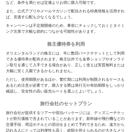
など、条件を満たせば定価よりお得に購入可能です。
また、公式アプリやメールマガジンで配信される特典情報を活用すれ
ば、見逃す心配も少なくなるでしょう。
キャンペーンは不定期開催のため、事前にチェックしておくとタイミ
ング次第で大幅な節約につながる可能性があります。
株主優待券を利用
オリエンタルランドの株主には、年に数回パークチケットとして利用
できる優待券が配布されます。株主以外でも金券ショップやオンライ
ン取引を通じて入手できる場合があり、正しく使えば実質無料または
大幅に安く入園できるかもしれません。
ただし、使用期限があるほか、繁忙期には利用が制限されるケースも
あるため注意が必要です。購入する際は発行元や有効期限をしっかり
確認し、安全性の高い販売ルートを選ぶとよいでしょう。
旅行会社のセットプラン
旅行会社が提供するツアーや宿泊パッケージには、ディズニーチケッ
トが割引価格で含まれていることがあります。新幹線や飛行機などの
交通手段、周辺ホテルとの宿泊をまとめて予約できるため、遠方から
訪れる人にとっては利便性も高く、総額を抑えられるのが大きなメリ