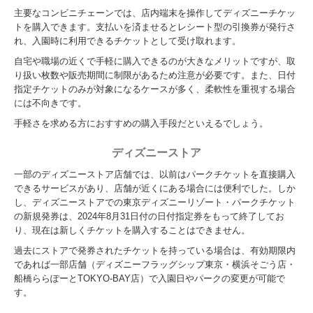
主要なコンビニチェーンでは、店内端末を操作してディズニーチケッ
トを購入できます。支払いを済ませるとレシート型の引換券が発行さ
れ、入園時に利用できるチケットとして受け取れます。
自宅や職場の近くで手軽に購入できるのが大きなメリットですが、取
り扱い枚数や販売期間に制限があるため注意が必要です。また、日付
指定チケットのみが対象になるケースが多く、柔軟性を重視する場合
には不向きです。
手軽さを求める方におすすめの購入手段だといえるでしょう。
ディズニーストア
一部のディズニーストア店舗では、以前はパークチケットを直接購入
できるサービスがあり、店舗が近くにある場合には便利でした。しか
し、ディズニーストアでの東京ディズニーリゾート・パークチケット
の新規発券は、2024年8月31日付の日付指定券をもって終了してお
り、現在は新しくチケットを購入することはできません。
過去にストアで発券されたチケットを持っている場合は、有効期限内
であれば一部店舗（ディズニーフラッグシップ東京・横浜そごう店・
船橋ららぽーとTOKYO-BAY店）で入園日やパークの変更が可能で
す。