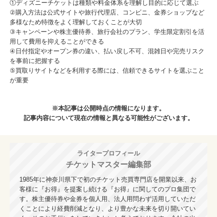
①ディズニーチケットは種類や料金体系を理解し目的に応じて選ぶ
②購入方法は公式サイトや旅行代理店、コンビニ、金券ショップなど
多様なため特徴をよく理解しておくことが大切
③キャンペーンや株主優待券、旅行会社のプラン、学生限定割引を活
用して費用を抑えることができる
④日付指定やオープン券の違い、払い戻し不可、混雑日や完売リスク
を事前に把握する
⑤買取りサイトなどを利用する際には、信頼できるサイトを選ぶこと
が重要
※本記事は公開時点の情報になります。
記事内容について現在の情報と異なる可能性がございます。
ライタープロフィール
チケットマスター編集部
1985年に神奈川県下で初のチケット売買専門店を開業以来、お
客様に『お得』を提案し続ける『お得』に関してのプロ集団で
す。株主優待券や金券を個人用、法人用問わず活用していただ
くことにより経費削減となり、より豊かな未来を切り開いてい