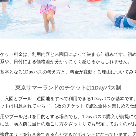
ケット料金は、利用内容と来園日によって決まる仕組みです。初
系や、日付による価格差が分かりにくく感じるかもしれません。
基本となる1Dayパスの考え方と、料金が変動する理由についてみ
東京サマーランドのチケットは1Dayパス制
、入園とプール、遊園地をすべて利用できる1Dayパスが基本です
ットは用意されておらず、1枚のチケットで施設全体を楽しめる仕
用やプールだけを目的とする場合でも、1Dayパスの購入が前提に
には、購入前に当日の過ごし方をざっくりでも想定しておくのが
複数エリアを行き来できる点が大きなポイントになっています。