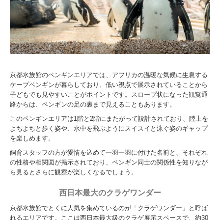
京都水族館のペンギンエリアでは、アフリカの温暖な気候に生息する
ケープペンギンが暮らしており、低い視点で展示されていることから
子どもでも見やすいことがポイントです。スロープ状になった観覧通
路からは、ペンギンの足の裏まで見えることもあります。
このペンギンエリアは1階と2階にまたがって設計されており、陸上を
よちよちと歩く姿や、水中を飛ぶようにスイスイと泳ぐ姿のギャップ
を楽しめます。
飼育スタッフの方が愛情を込めて一羽一羽に付けた名前と、それぞれ
の性格や相関図が掲示されており、ペンギン同士の関係性を知りなが
ら見るとさらに観察が楽しくなるでしょう。
西日本最大のクラゲワンダー
京都水族館でとくに人気を集めているのが「クラゲワンダー」と呼ば
れるエリアです。ここは西日本最大級のクラゲ展示スペースで、約30