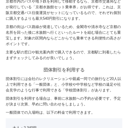
京都市内のバスや地下鉄を利用して移動するなら、京都市交通局など
が発行している「京都水族館セット乗車券」がお得です。これは、京
阪京都交通バス往復運賃がセットになっているもので、それぞれ個別
に購入するよりも最大540円割引になります。
京都の街はバス路線が発達しているため、金閣寺や清水寺など京都の
名所を回った後に水族館へ行くといったルートを組む場合にとても重
宝します。対象の区間内ならどこからでも乗車できる利便性の高さが
ポイントです。
主要な駅の窓口や観光案内所で購入できるので、京都駅に到着したら
まずチェックしてみるのが良いでしょう。
団体割引を利用する
団体割引には会社のレクリエーションや親戚一同での旅行など20人以
上で利用できる「一般団体」と、小学校や中学校など学校の遠足や社
会見学のような行事で利用できる「学校団体割引」があります。
団体割引を利用する場合は、事前に水族館への予約が必要です。予定
が決まり次第、早めに問い合わせをしましょう。
一般団体での入場時は、以下の料金で利用できます。
大人：2,340円