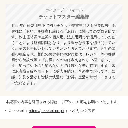
ライタープロフィール
チケットマスター編集部
1985年に神奈川県下で初のチケット売買専門店を開業以来、お
客様に『お得』を提案し続ける『お得』に関してのプロ集団で
す。株主優待券や金券を個人用、法人用問わず活用していただ
くことにより経費削減となり、より豊かな未来を切り開いてい
く。そのお手伝いをしていきたいと考えております。会社の出
張の航空券代、普段のお食事代やお買物代、レジャー等の移動
費から施設代等々『お得』への道は数えきれない程ございま
す。知っているのと知らないのでは確かな差が存在します。常
にお客様目線をモットーに拡大を続け、その中で培ってきた知
識、知見を活かし皆様の快適な『お得』生活をサポートさせて
いただきます。
本記事の内容を引用される際は、以下のご対応をお願いいたします。
J-market（
https://j-market.co.jp/
）へのリンク設置