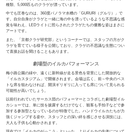
種類、5,000匹ものクラゲが漂っています。
中でも圧巻なのは、360度パノラマ水槽の「GURURI（グルリ）」で
す。自分自身がクラゲと一緒に海の中を漂っているような不思議な感
覚を味わえ、LEDライトに照らされたクラゲたちの優雅な姿はまさに
アートです。
また、「京都クラゲ研究部」というコーナーでは、スタッフの方がク
ラゲを育てている様子を公開しており、クラゲの不思議な生態につい
て直接お話を聞けることもあります。
劇場型のイルカパフォーマンス
梅小路公園の緑や、遠くに新幹線が走る景色を背景にした開放的な
「イルカスタジアム」で開催されます。会場は広く、前～中央のベス
トな席を狙わなければ、開演ギリギリに入っても席について見られる
可能性が高いでしょう。
以前行われていたサーカス団のパフォーマーとコラボした劇場型イル
カショーでは、単に技を披露するだけでなく、観客も手拍子などで参
加する参加型となっているのが特徴でした。ハンドウイルカたちが力
強くジャンプする姿や、スタッフとの深い絆を感じさせる演技には、
大人も子供も心動かされます。
現在では「イルカのがっこう」といった、よりイルカの生体について