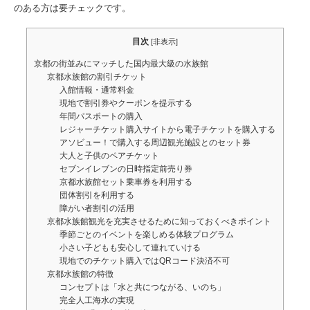
のある方は要チェックです。
目次
[
非表示
]
京都の街並みにマッチした国内最大級の水族館
京都水族館の割引チケット
入館情報・通常料金
現地で割引券やクーポンを提示する
年間パスポートの購入
レジャーチケット購入サイトから電子チケットを購入する
アソビュー！で購入する周辺観光施設とのセット券
大人と子供のペアチケット
セブンイレブンの日時指定前売り券
京都水族館セット乗車券を利用する
団体割引を利用する
障がい者割引の活用
京都水族館観光を充実させるために知っておくべきポイント
季節ごとのイベントを楽しめる体験プログラム
小さい子どもも安心して連れていける
現地でのチケット購入ではQRコード決済不可
京都水族館の特徴
コンセプトは「水と共につながる、いのち」
完全人工海水の実現