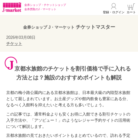
金券ショップ・
チケットショップ
金券買取の
J・マーケット
登録・ログイン
カート
チケットマスター
金券ショップ J・マーケット
2026年03月08日
チケット
京都水族館のチケットを割引価格で手に入れる
方法とは？施設のおすすめポイントも解説
京都の梅小路公園内にある京都水族館は、日本最大級の内陸型水族館
として親しまれています。お土産グッズや館内飲食も豊富にある分、
なるべく入館料を抑えたいと考える方も多いでしょう。
この記事では、通常料金よりも安くお得に入館できる割引チケットの
入手方法や、「アソビュー！」のようなレジャー予約サイトの活用術
について解説します。
京都水族館の見ておきたいポイントもまとめているので、訪れる予定