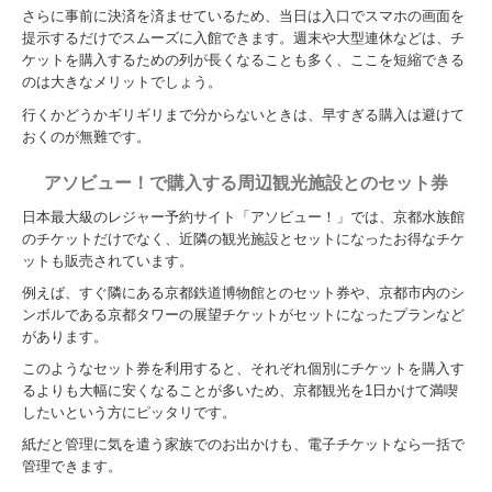
さらに事前に決済を済ませているため、当日は入口でスマホの画面を
提示するだけでスムーズに入館できます。週末や大型連休などは、チ
ケットを購入するための列が長くなることも多く、ここを短縮できる
のは大きなメリットでしょう。
行くかどうかギリギリまで分からないときは、早すぎる購入は避けて
おくのが無難です。
アソビュー！で購入する周辺観光施設とのセット券
日本最大級のレジャー予約サイト「アソビュー！」では、京都水族館
のチケットだけでなく、近隣の観光施設とセットになったお得なチケ
ットも販売されています。
例えば、すぐ隣にある京都鉄道博物館とのセット券や、京都市内のシ
ンボルである京都タワーの展望チケットがセットになったプランなど
があります。
このようなセット券を利用すると、それぞれ個別にチケットを購入す
るよりも大幅に安くなることが多いため、京都観光を1日かけて満喫
したいという方にピッタリです。
紙だと管理に気を遣う家族でのお出かけも、電子チケットなら一括で
管理できます。