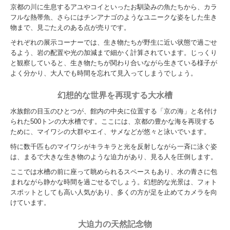
京都の川に生息するアユやコイといったお馴染みの魚たちから、カラ
フルな熱帯魚、さらにはチンアナゴのようなユニークな姿をした生き
物まで、見ごたえのある点が売りです。
それぞれの展示コーナーでは、生き物たちが野生に近い状態で過ごせ
るよう、岩の配置や光の加減まで細かく計算されています。じっくり
と観察していると、生き物たちが関わり合いながら生きている様子が
よく分かり、大人でも時間を忘れて見入ってしまうでしょう。
幻想的な世界を再現する大水槽
水族館の目玉のひとつが、館内の中央に位置する「京の海」と名付け
られた500トンの大水槽です。ここには、京都の豊かな海を再現する
ために、マイワシの大群やエイ、サメなどが悠々と泳いでいます。
特に数千匹ものマイワシがキラキラと光を反射しながら一斉に泳ぐ姿
は、まるで大きな生き物のような迫力があり、見る人を圧倒します。
ここでは水槽の前に座って眺められるスペースもあり、水の青さに包
まれながら静かな時間を過ごせるでしょう。幻想的な光景は、フォト
スポットとしても高い人気があり、多くの方が足を止めてカメラを向
けています。
大迫力の天然記念物