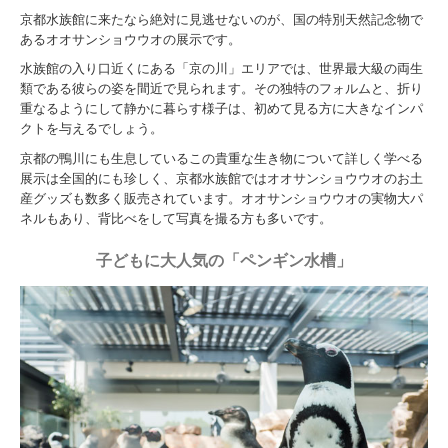
京都水族館に来たなら絶対に見逃せないのが、国の特別天然記念物で
あるオオサンショウウオの展示です。
水族館の入り口近くにある「京の川」エリアでは、世界最大級の両生
類である彼らの姿を間近で見られます。その独特のフォルムと、折り
重なるようにして静かに暮らす様子は、初めて見る方に大きなインパ
クトを与えるでしょう。
京都の鴨川にも生息しているこの貴重な生き物について詳しく学べる
展示は全国的にも珍しく、京都水族館ではオオサンショウウオのお土
産グッズも数多く販売されています。オオサンショウウオの実物大パ
ネルもあり、背比べをして写真を撮る方も多いです。
子どもに大人気の「ペンギン水槽」