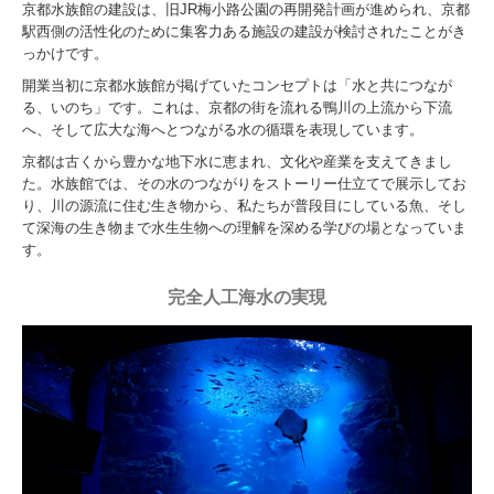
京都水族館の建設は、旧JR梅小路公園の再開発計画が進められ、京都
駅西側の活性化のために集客力ある施設の建設が検討されたことがき
っかけです。
開業当初に京都水族館が掲げていたコンセプトは「水と共につなが
る、いのち」です。これは、京都の街を流れる鴨川の上流から下流
へ、そして広大な海へとつながる水の循環を表現しています。
京都は古くから豊かな地下水に恵まれ、文化や産業を支えてきまし
た。水族館では、その水のつながりをストーリー仕立てで展示してお
り、川の源流に住む生き物から、私たちが普段目にしている魚、そし
て深海の生き物まで水生生物への理解を深める学びの場となっていま
す。
完全人工海水の実現