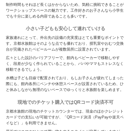
制作時間もそれほど長くはかからないため、気軽に挑戦できることが
ワークショップスペースの魅力です。工作好きのお子さんなら小学生
でも十分に楽しめる内容であることも多いです。
小さい子どもも安心して連れていける
家族連れにとって、外出先の設備の充実度はとても重要なポイントで
す。京都水族館はそのような点でも優れており、授乳室やおむつ交換
台が完備されたベビールームが複数箇所に設置されています。
広々とした設計のバリアフリーで、館内もベビーカーで移動しやす
く、段差が少なく作られていることから、パパやママもストレスなく
移動できるでしょう。
水槽は子ども目線で配置されており、もしお子さんが疲れてしまった
際にも、館内各所にベンチや休憩スペースが設置されているため、ひ
と休みしながら無理のないペースでゆっくりと水族館を楽しめます。
現地でのチケット購入ではQRコード決済不可
京都水族館の現地のチケットカウンターでは、現金のほかクレジット
カードでの支払いが可能ですが、「QRコード決済（PayPayや楽天ペ
イなど）」を利用できません。