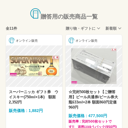
5,001円～(予算)
百貨店ギフトカード
贈答用の販売商品一覧
商品券全般
全11件
贈り物・ギフトに
新着順
図書カード
ビール券
オンライン販売
オンライン販売
クオカード
お米券(おこめ券)
ハーゲンダッツ ミニカップギフト
スーパーニッカ ギフト券 ウ
☆完封500枚セット【ご贈答
イスキー(750ml×1本) 額面
用】ビール共通券/ビール券大
2,352円
瓶633ml×2本 額面860円定価
960円
販売価格 : 1,882円
販売価格 : 477,500円
販売率 : 完封500枚セットで
す!! 送料はゆうパック(950円)