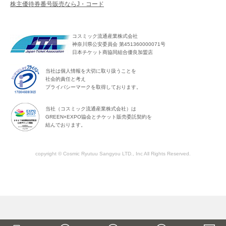
株主優待券番号販売ならJ・コード
コスミック流通産業株式会社
神奈川県公安委員会 第451360000071号
日本チケット商協同組合優良加盟店
当社は個人情報を大切に取り扱うことを
社会的責任と考え
プライバシーマークを取得しております。
当社（コスミック流通産業株式会社）は
GREEN×EXPO協会とチケット販売委託契約を
結んでおります。
copyright © Cosmic Ryutuu Sangyou LTD., Inc All Rights Reserved.