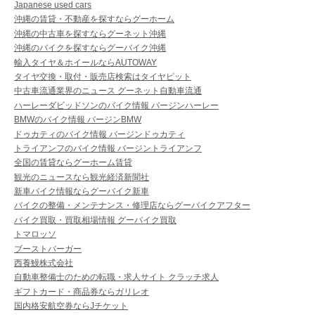
Japanese used cars
沖縄の賃貸・不動産を探すならグーホーム
沖縄の中古車を探すならグーネット沖縄
沖縄のバイクを探すならグーバイク沖縄
輸入タイヤ＆ホイールならAUTOWAY
タイヤ交換・取付・販売店検索はタイヤピット
中古車流通業界のニュース グーネット自動車流通
ハーレーダビッドソンのバイク情報 バージンハーレー
BMWのバイク情報 バージンBMW
ドゥカティのバイク情報 バージンドゥカティ
トライアンフのバイク情報 バージントライアンフ
全国の賃貸ならグーホーム賃貸
観光のニュースなら観光経済新聞社
新車バイク情報ならグーバイク新車
バイクの整備・メンテナンス・修理店ならグーバイクアフター
バイク買取・買取相場情報 グーバイク買取
トマロッソ
ブーストバーガー
西養鰻株式会社
自動車整備士のための転職・求人サイト クラッチ求人
ギフトカード・商品券ならガリレオ
国内格安航空券ならJチケット