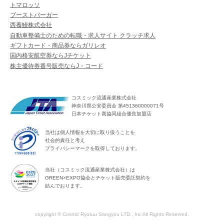
トマロッソ
ブーストバーガー
西養鰻株式会社
自動車整備士のための転職・求人サイト クラッチ求人
ギフトカード・商品券ならガリレオ
国内格安航空券ならJチケット
株主優待券番号販売ならJ・コード
コスミック流通産業株式会社
神奈川県公安委員会 第451360000071号
日本チケット商協同組合優良加盟店
当社は個人情報を大切に取り扱うことを
社会的責任と考え
プライバシーマークを取得しております。
当社（コスミック流通産業株式会社）は
GREEN×EXPO協会とチケット販売委託契約を
結んでおります。
copyright © Cosmic Ryutuu Sangyou LTD., Inc All Rights Reserved.