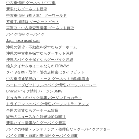
中古車情報 グーネット中古車
新車ならグーネット新車
中古車情報（輸入車） グーワールド
整備工場情報 グーネットピット
車買取・中古車査定情報 グーネット買取
バイク情報 グーバイク
Japanese used cars
沖縄の賃貸・不動産を探すならグーホーム
沖縄の中古車を探すならグーネット沖縄
沖縄のバイクを探すならグーバイク沖縄
輸入タイヤ＆ホイールならAUTOWAY
タイヤ交換・取付・販売店検索はタイヤピット
中古車流通業界のニュース グーネット自動車流通
ハーレーダビッドソンのバイク情報 バージンハーレー
BMWのバイク情報 バージンBMW
ドゥカティのバイク情報 バージンドゥカティ
トライアンフのバイク情報 バージントライアンフ
全国の賃貸ならグーホーム賃貸
観光のニュースなら観光経済新聞社
新車バイク情報ならグーバイク新車
バイクの整備・メンテナンス・修理店ならグーバイクアフター
バイク買取・買取相場情報 グーバイク買取