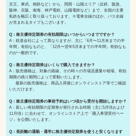
京王、東武、相鉄など）から、関西・山陽エリア（近鉄、阪急、
阪神、京阪、南海、神戸電鉄、山陽電鉄など）まで、全国の主要
私鉄を幅広く取り扱っております。※電車全線のほか、バス全線
が含まれるタイプもございます。
Q：株主優待定期券の有効期限はいつからいつまでですか？
A：鉄道会社によって異なりますが、主に「6月〜11月末までの半
年間」有効なものと、「12月〜翌年5月末までの半年間」有効なも
のが一般的です。
Q：株主優待定期券はいくらで購入できますか？
A：販売価格は、対象の路線、その時々の市場流通量や相場、有効
期限の残り期間によって変動いたします。
最新の販売価格は、商品入荷後にオンラインストア等でご確認
いただけます。
Q：株主優待定期券の事前予約はいつ頃から受付を開始しますか？
A：新しい有効期限の定期券が発行される時期（主に5月頃および
11月頃）に合わせて、オンラインストア上で「購入希望受付ペー
ジ」を公開いたします。
Q：長距離の通勤・通学に株主優待定期券を使うと安くなります