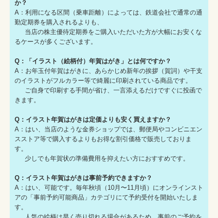
か？
A：利用になる区間（乗車距離）によっては、鉄道会社で通常の通
勤定期券を購入されるよりも、
当店の株主優待定期券をご購入いただいた方が大幅にお安くな
るケースが多くございます。
Q：「イラスト（絵柄付）年賀はがき」とは何ですか？
A：お年玉付年賀はがきに、あらかじめ新年の挨拶（賀詞）や干支
のイラストがフルカラー等で綺麗に印刷されている商品です。
ご自身で印刷する手間が省け、一言添えるだけですぐに投函で
きます。
Q：イラスト年賀はがきは定価よりも安く買えますか？
A：はい、当店のような金券ショップでは、郵便局やコンビニエン
スストア等で購入するよりもお得な割引価格で販売しておりま
す。
少しでも年賀状の準備費用を抑えたい方におすすめです。
Q：イラスト年賀はがきは事前予約できますか？
A：はい、可能です。毎年秋頃（10月〜11月頃）にオンラインスト
アの「事前予約可能商品」カテゴリにて予約受付を開始いたしま
す。
人気の絵柄は早く売り切れる場合があるため、事前のご予約を