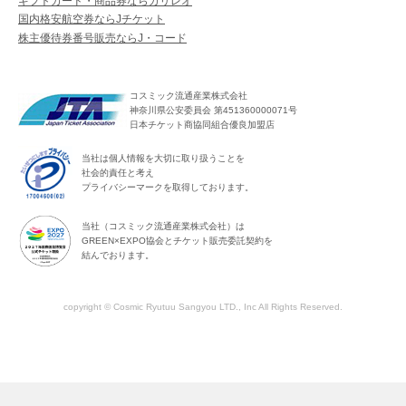
ギフトカード・商品券ならガリレオ
国内格安航空券ならJチケット
株主優待券番号販売ならJ・コード
コスミック流通産業株式会社
神奈川県公安委員会 第451360000071号
日本チケット商協同組合優良加盟店
当社は個人情報を大切に取り扱うことを
社会的責任と考え
プライバシーマークを取得しております。
当社（コスミック流通産業株式会社）は
GREEN×EXPO協会とチケット販売委託契約を
結んでおります。
copyright © Cosmic Ryutuu Sangyou LTD., Inc All Rights Reserved.