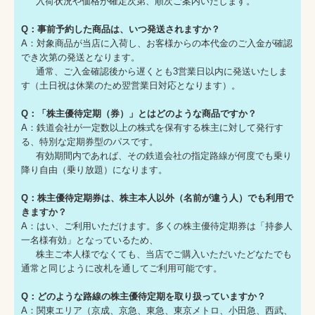
入荷状況や価格が確定次第、順次ご案内いたします。
Q：事前予約した商品は、いつ発送されますか？
A：対象商品が当店に入荷し、お客様からの本代金のご入金が確認
でき次第の発送となります。
通常、ご入金確認後から遅くとも3営業日以内に発送いたしま
す（土日祝は休業のため翌営業日対応となります）。
Q：「株主優待定期（券）」とはどのような商品ですか？
A：鉄道会社が一定数以上の株式を保有する株主に対して発行す
る、特別な定期券型のパスです。
有効期間内であれば、その鉄道会社の指定路線が何度でも乗り
降り自由（乗り放題）になります。
Q：株主優待定期券は、株主本人以外（名前が違う人）でも利用で
きますか？
A：はい、ご利用いただけます。多くの株主優待定期券は「持参人
一名様有効」となっているため、
株主ご本人様でなくても、当店でご購入いただいたどなたでも
通常と同じように改札を通してご利用可能です。
Q：どのような路線の株主優待定期を取り扱っていますか？
A：関東エリア（京成、京急、東急、東京メトロ、小田急、西武、