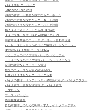
車買取・中古車査定情報 グーネット買取
バイク情報 グーバイク
Japanese used cars
沖縄の賃貸・不動産を探すならグーホーム
沖縄の中古車を探すならグーネット沖縄
沖縄のバイクを探すならグーバイク沖縄
輸入タイヤ＆ホイールならAUTOWAY
タイヤ交換・取付・販売店検索はタイヤピット
中古車流通業界のニュース グーネット自動車流通
ハーレーダビッドソンのバイク情報 バージンハーレー
BMWのバイク情報 バージンBMW
ドゥカティのバイク情報 バージンドゥカティ
トライアンフのバイク情報 バージントライアンフ
全国の賃貸ならグーホーム賃貸
観光のニュースなら観光経済新聞社
新車バイク情報ならグーバイク新車
バイクの整備・メンテナンス・修理店ならグーバイクアフター
バイク買取・買取相場情報 グーバイク買取
トマロッソ
ブーストバーガー
西養鰻株式会社
自動車整備士のための転職・求人サイト クラッチ求人