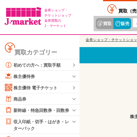
金券ショップ・
買取（
売
チケットショップ
金券買取の
買取
販売
J・マーケット
金券ショップ・チケットショッ
買取カテゴリー
初めての方へ：買取手順
株主優待券
株主優待 電子チケット
商品券
新幹線・特急回数券・回数券
株
収入印紙・切手・はがき・レ
ターパック