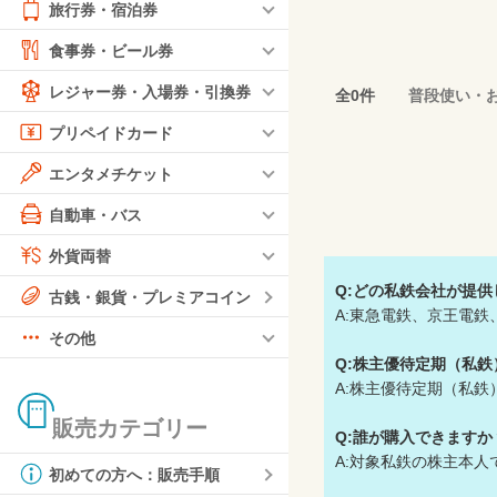
旅行券・宿泊券
食事券・ビール券
レジャー券・入場券・引換券
全0件
普段使い・
プリペイドカード
エンタメチケット
自動車・バス
外貨両替
Q:どの私鉄会社が提
古銭・銀貨・プレミアコイン
A:東急電鉄、京王電
その他
Q:株主優待定期（私
A:株主優待定期（私
販売カテゴリー
Q:誰が購入できますか
A:対象私鉄の株主本
初めての方へ：販売手順