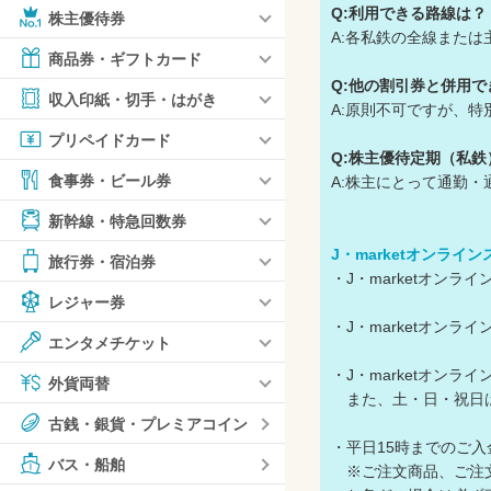
Q:利用できる路線は？
株主優待券
A:各私鉄の全線また
商品券・ギフトカード
Q:他の割引券と併用で
収入印紙・切手・はがき
A:原則不可ですが、
プリペイドカード
Q:株主優待定期（私
食事券・ビール券
A:株主にとって通勤
新幹線・特急回数券
J・marketオンライ
旅行券・宿泊券
・J・marketオン
レジャー券
・J・marketオン
エンタメチケット
・J・marketオン
外貨両替
また、土・日・祝日は
古銭・銀貨・プレミアコイン
・平日15時までのご
バス・船舶
※ご注文商品、ご注文