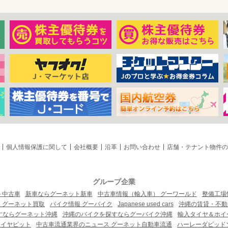
個人情報保護に関して
会社概要
沿革
お問い合わせ
店舗・テナント物件の
グループ企業
ト中古車
新車ならグーネット新車
中古車情報（輸入車） グーワールド
整備工場
 グーネット買取
バイク情報 グーバイク
Japanese used cars
沖縄の賃貸・不動
すならグーネット沖縄
沖縄のバイクを探すならグーバイク沖縄
輸入タイヤ＆ホイー
タイヤピット
中古車流通業界のニュース グーネット自動車流通
ハーレーダビッド