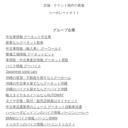
店舗・テナント物件の募集
コーポレートサイト
グループ企業
中古車情報 グーネット中古車
新車ならグーネット新車
中古車情報（輸入車） グーワールド
整備工場情報 グーネットピット
車買取・中古車査定情報 グーネット買取
バイク情報 グーバイク
Japanese used cars
沖縄の賃貸・不動産を探すならグーホーム
沖縄の中古車を探すならグーネット沖縄
沖縄のバイクを探すならグーバイク沖縄
輸入タイヤ＆ホイールならAUTOWAY
タイヤ交換・取付・販売店検索はタイヤピット
中古車流通業界のニュース グーネット自動車流通
ハーレーダビッドソンのバイク情報 バージンハーレー
BMWのバイク情報 バージンBMW
ドゥカティのバイク情報 バージンドゥカティ