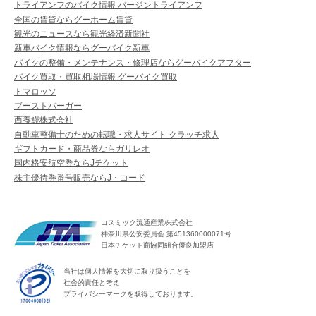
トライアンフのバイク情報 バージントライアンフ
全国の賃貸ならグーホーム賃貸
観光のニュースなら観光経済新聞社
新車バイク情報ならグーバイク新車
バイクの整備・メンテナンス・修理店ならグーバイクアフター
バイク買取・買取相場情報 グーバイク買取
トマロッソ
ブーストバーガー
西養鰻株式会社
自動車整備士のための転職・求人サイト クラッチ求人
ギフトカード・商品券ならガリレオ
国内格安航空券ならJチケット
株主優待券番号販売ならJ・コード
コスミック流通産業株式会社
神奈川県公安委員会 第451360000071号
日本チケット商協同組合優良加盟店
当社は個人情報を大切に取り扱うことを
社会的責任と考え
プライバシーマークを取得しております。