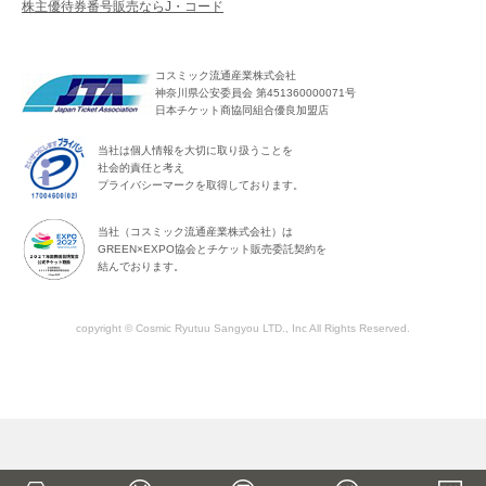
株主優待券番号販売ならJ・コード
コスミック流通産業株式会社
神奈川県公安委員会 第451360000071号
日本チケット商協同組合優良加盟店
当社は個人情報を大切に取り扱うことを
社会的責任と考え
プライバシーマークを取得しております。
当社（コスミック流通産業株式会社）は
GREEN×EXPO協会とチケット販売委託契約を
結んでおります。
copyright © Cosmic Ryutuu Sangyou LTD., Inc All Rights Reserved.