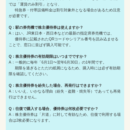
では「運賃のみ割引」となり、
特急券・付帯設備料金は割引対象外となる場合があるため注意
が必要です。
Q：駅の券売機で株主優待券は使えますか？
A：はい、JR東日本・西日本などの最新の指定席券売機では、
優待券に記載されたQRコードやシリアル番号を読み込ませる
ことで、窓口に並ばず購入可能です。
Q：株主優待券の有効期限はいつまでですか？
A：一般的に毎年「6月1日〜翌年6月30日」の1年間です。
期限を過ぎるとただの紙屑になるため、購入時には必ず有効期
限を確認してください。
Q：株主優待券を紛失した場合、再発行はできますか？
A：いいえ、いかなる理由（紛失・盗難・焼失等）であっても再発
行はできません。
Q：往復で購入する場合、優待券は何枚必要ですか？
A：株主優待券は「片道」に対して有効なため、往復で利用する場
合は2枚必要になります。