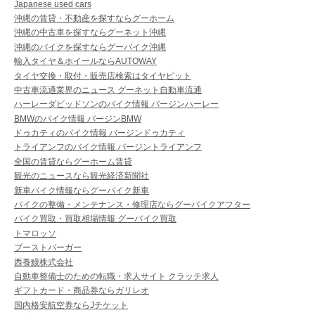
Japanese used cars
沖縄の賃貸・不動産を探すならグーホーム
沖縄の中古車を探すならグーネット沖縄
沖縄のバイクを探すならグーバイク沖縄
輸入タイヤ＆ホイールならAUTOWAY
タイヤ交換・取付・販売店検索はタイヤピット
中古車流通業界のニュース グーネット自動車流通
ハーレーダビッドソンのバイク情報 バージンハーレー
BMWのバイク情報 バージンBMW
ドゥカティのバイク情報 バージンドゥカティ
トライアンフのバイク情報 バージントライアンフ
全国の賃貸ならグーホーム賃貸
観光のニュースなら観光経済新聞社
新車バイク情報ならグーバイク新車
バイクの整備・メンテナンス・修理店ならグーバイクアフター
バイク買取・買取相場情報 グーバイク買取
トマロッソ
ブーストバーガー
西養鰻株式会社
自動車整備士のための転職・求人サイト クラッチ求人
ギフトカード・商品券ならガリレオ
国内格安航空券ならJチケット