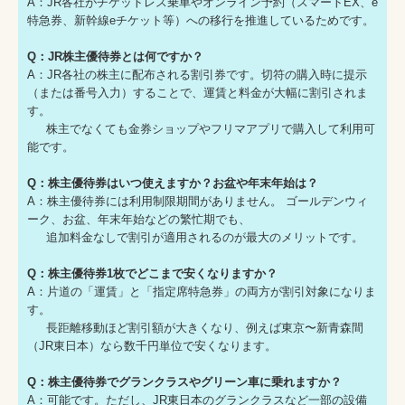
A：JR各社がチケットレス乗車やオンライン予約（スマートEX、e
特急券、新幹線eチケット等）への移行を推進しているためです。
Q：JR株主優待券とは何ですか？
A：JR各社の株主に配布される割引券です。切符の購入時に提示
（または番号入力）することで、運賃と料金が大幅に割引されま
す。
株主でなくても金券ショップやフリマアプリで購入して利用可
能です。
Q：株主優待券はいつ使えますか？お盆や年末年始は？
A：株主優待券には利用制限期間がありません。 ゴールデンウィ
ーク、お盆、年末年始などの繁忙期でも、
追加料金なしで割引が適用されるのが最大のメリットです。
Q：株主優待券1枚でどこまで安くなりますか？
A：片道の「運賃」と「指定席特急券」の両方が割引対象になりま
す。
長距離移動ほど割引額が大きくなり、例えば東京〜新青森間
（JR東日本）なら数千円単位で安くなります。
Q：株主優待券でグランクラスやグリーン車に乗れますか？
A：可能です。ただし、JR東日本のグランクラスなど一部の設備