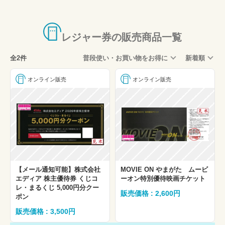
水族館
プール
レジャー券の販売商品一覧
スパ・温泉
全2件
普段使い・お買い物をお得に
新着順
ゴルフ場
スキーリフト券
オンライン販売
オンライン販売
映画券
展望台・観覧車
ディズニー
劇団四季
GREEN×EXPO 2027
【メール通知可能】株式会社
MOVIE ON やまがた ムービ
その他
エディア 株主優待券 くじコ
ーオン特別優待映画チケット
レ・まるくじ 5,000円分クー
販売価格 : 2,600円
ポン
販売価格 : 3,500円