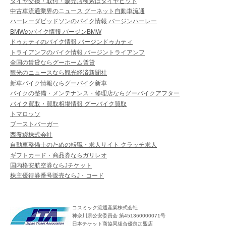
タイヤ交換・取付・販売店検索はタイヤピット
中古車流通業界のニュース グーネット自動車流通
ハーレーダビッドソンのバイク情報 バージンハーレー
BMWのバイク情報 バージンBMW
ドゥカティのバイク情報 バージンドゥカティ
トライアンフのバイク情報 バージントライアンフ
全国の賃貸ならグーホーム賃貸
観光のニュースなら観光経済新聞社
新車バイク情報ならグーバイク新車
バイクの整備・メンテナンス・修理店ならグーバイクアフター
バイク買取・買取相場情報 グーバイク買取
トマロッソ
ブーストバーガー
西養鰻株式会社
自動車整備士のための転職・求人サイト クラッチ求人
ギフトカード・商品券ならガリレオ
国内格安航空券ならJチケット
株主優待券番号販売ならJ・コード
コスミック流通産業株式会社
神奈川県公安委員会 第451360000071号
日本チケット商協同組合優良加盟店