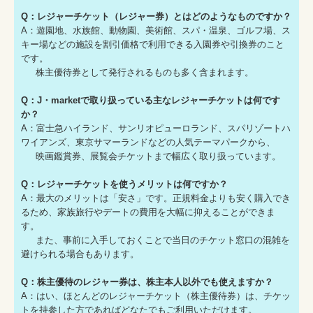
Q：レジャーチケット（レジャー券）とはどのようなものですか？
A：遊園地、水族館、動物園、美術館、スパ・温泉、ゴルフ場、ス
キー場などの施設を割引価格で利用できる入園券や引換券のこと
です。
株主優待券として発行されるものも多く含まれます。
Q：J・marketで取り扱っている主なレジャーチケットは何です
か？
A：富士急ハイランド、サンリオピューロランド、スパリゾートハ
ワイアンズ、東京サマーランドなどの人気テーマパークから、
映画鑑賞券、展覧会チケットまで幅広く取り扱っています。
Q：レジャーチケットを使うメリットは何ですか？
A：最大のメリットは「安さ」です。正規料金よりも安く購入でき
るため、家族旅行やデートの費用を大幅に抑えることができま
す。
また、事前に入手しておくことで当日のチケット窓口の混雑を
避けられる場合もあります。
Q：株主優待のレジャー券は、株主本人以外でも使えますか？
A：はい、ほとんどのレジャーチケット（株主優待券）は、チケッ
トを持参した方であればどなたでもご利用いただけます。