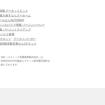
情報 グーネットピット
産を探すならグーホーム
ルならAUTOWAY
ソンのバイク情報 バージンハーレー
報 バージントライアンフ
ーバイク新車
マロッソ
ブーストバーガー
国内格安航空券ならJチケット
当社（コスミック流通産業株式会社）は
GREEN×EXPO協会とチケット販売委託契約を
結んでおります。