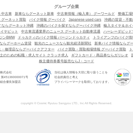
グループ企業
ト中古車
新車ならグーネット新車
中古車情報（輸入車） グーワールド
整備工場
 グーネット買取
バイク情報 グーバイク
Japanese used cars
沖縄の賃貸・不動
すならグーネット沖縄
沖縄のバイクを探すならグーバイク沖縄
輸入タイヤ＆ホイー
タイヤピット
中古車流通業界のニュース グーネット自動車流通
ハーレーダビッド
ジンBMW
ドゥカティのバイク情報 バージンドゥカティ
トライアンフのバイク情
ならグーホーム賃貸
観光のニュースなら観光経済新聞社
新車バイク情報ならグ
ス・修理店ならグーバイクアフター
バイク買取・買取相場情報 グーバイク買取
ト
士のための転職・求人サイト クラッチ求人
ギフトカード・商品券ならガリレオ
株主優待券番号販売ならJ・コード
株式会社
当社は個人情報を大切に取り扱うことを
451360000071号
社会的責任と考え
組合優良加盟店
プライバシーマークを取得しております。
copyright © Cosmic Ryutuu Sangyou LTD., Inc All Rights Reserved.