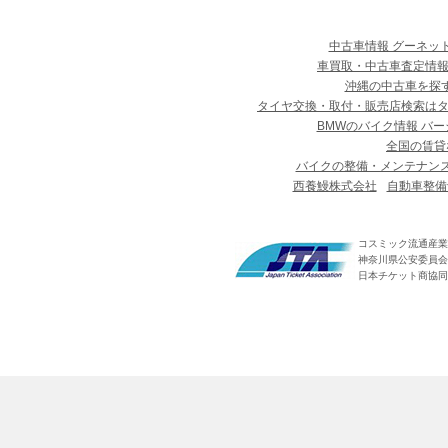
中古車情報 グーネッ
車買取・中古車査定情報
沖縄の中古車を探
タイヤ交換・取付・販売店検索は
BMWのバイク情報 バー
全国の賃貸
バイクの整備・メンテナン
西養鰻株式会社
自動車整備
コスミック流通産業
神奈川県公安委員会 第
日本チケット商協同