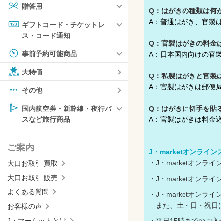
贈答用
Q：はがきの種類は何
A：普通はがき、官製
ギフトコード・チケットレ
ス・コード通知
Q：官製はがきの料金
事前予約可能商品
A：日本国内向けの官製
大特価
Q：私製はがきと官製
A：官製はがきは郵便
その他
Q：はがきに切手を貼
国内航空券・新幹線・夜行バ
A：官製はがきは料金
スなど旅行商品
ご案内
J・marketオンライ
・J・marketオン
大口お取引 買取
大口お取引 販売
・J・marketオン
よくある質問
・J・marketオン
また、土・日・祝日
お客様の声
J・マーケットとは
・平日15時までのご