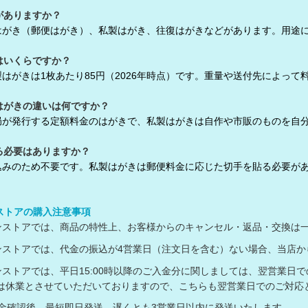
がありますか？
はがき（郵便はがき）、私製はがき、往復はがきなどがあります。用途
はいくらですか？
はがきは1枚あたり85円（2026年時点）です。重量や送付先によっ
はがきの違いは何ですか？
局が発行する定額料金のはがきで、私製はがきは自作や市販のものを自
る必要はありますか？
込みのため不要です。私製はがきは郵便料金に応じた切手を貼る必要が
ンストアの購入注意事項
ラインストアでは、商品の特性上、お客様からのキャンセル・返品・交換は
ラインストアでは、代金の振込が4営業日（注文日を含む）ない場合、当
ラインストアでは、平日15:00時以降のご入金分に関しましては、翌営業日
は休業とさせていただいておりますので、こちらも翌営業日でのご対
入金確認後、最短即日発送、遅くとも3営業日以内に発送いたします。