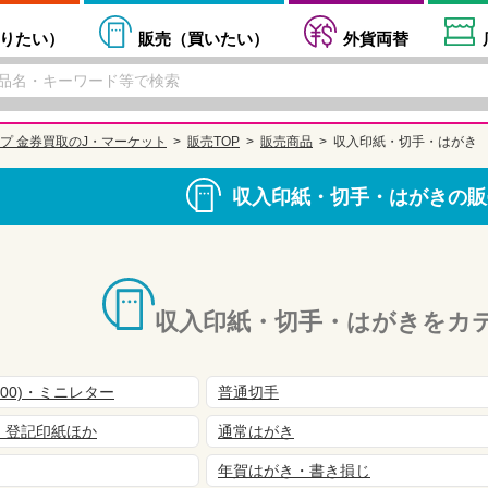
りたい
）
販売（
買いたい
）
外貨両替
プ 金券買取のJ・マーケット
販売TOP
販売商品
収入印紙・切手・はがき
収入印紙・切手・はがきの販
収入印紙・切手・はがきをカ
600)・ミニレター
普通切手
・登記印紙ほか
通常はがき
年賀はがき・書き損じ