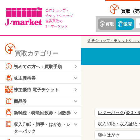
金券ショップ・
買取（
売
チケットショップ
金券買取の
買取
販売
J・マーケット
金券ショップ・チケットショッ
買取カテゴリー
初めての方へ：買取手順
株主優待券
株主優待 電子チケット
商品券
レターパック(430・
新幹線・特急回数券・回数券
収入印紙・収入証紙
収入印紙・切手・はがき・レ
ターパック
喪中はがき