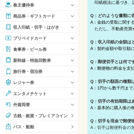
印紙税法に基づき、課
株主優待券
Q：どのような書類に
商品券・ギフトカード
A：金銭の受取に関す
収入印紙・切手・はがき
ただし、不動産売買や
プリペイドカード
Q：収入印紙の金額は
A：契約金額や取引額
食事券・ビール券
新幹線・特急回数券
Q：郵便切手とは何で
A：郵便物の料金を支
旅行券・宿泊券
Q：切手の額面の種類
レジャー券
A：1円から数千円ま
エンタメチケット
Q：切手の有効期限は
外貨両替
A：基本的に購入後の
古銭・銀貨・プレミアコイン
Q：切手を現金で郵便
バス・船舶
A：切手は郵便料金の