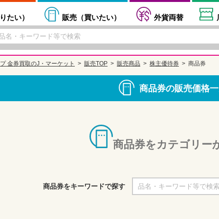
りたい
）
販売（
買いたい
）
外貨両替
プ 金券買取のJ・マーケット
販売TOP
販売商品
株主優待券
商品券
商品券の販売価格一
商品券をカテゴリー
商品券をキーワードで探す