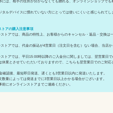
券には、相手の住所が分からなくても贈れる、オンラインショップでも
ジタルデバイスに慣れていない方にとっては使いにくいと感じられてし
ンストアの購入注意事項
ラインストアでは、商品の特性上、お客様からのキャンセル・返品・交換は
ラインストアでは、代金の振込が4営業日（注文日を含む）ない場合、当
ラインストアでは、平日15:00時以降のご入金分に関しましては、翌営業日
休業とさせていただいておりますので、こちらも翌営業日でのご対応
入金確認後、最短即日発送、遅くとも3営業日以内に発送いたします。
数量によっては発送までに3営業日以上かかる場合がございます。
前にオンラインストアまでご連絡ください。