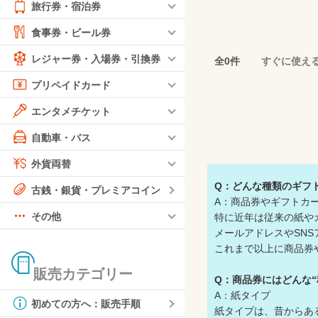
旅行券・宿泊券
食事券・ビール券
レジャー券・入場券・引換券
全0件
すぐに使え
プリペイドカード
エンタメチケット
自動車・バス
外貨両替
Q：どんな種類のギフ
古銭・銀貨・プレミアコイン
A：商品券やギフトカ
その他
特に近年は従来の紙や
メールアドレスやSN
これまで以上に商品券
販売カテゴリー
Q：商品券にはどんな“
A：紙タイプ
初めての方へ：販売手順
紙タイプは、昔からあ