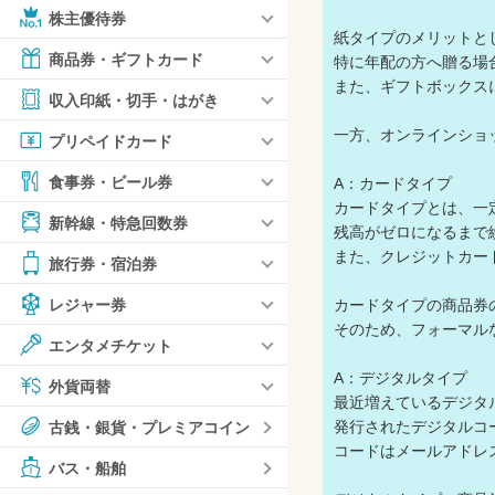
株主優待券
紙タイプのメリットと
商品券・ギフトカード
特に年配の方へ贈る場
また、ギフトボックス
収入印紙・切手・はがき
一方、オンラインショ
プリペイドカード
食事券・ビール券
A：カードタイプ
カードタイプとは、一
新幹線・特急回数券
残高がゼロになるまで
また、クレジットカー
旅行券・宿泊券
カードタイプの商品券
レジャー券
そのため、フォーマル
エンタメチケット
A：デジタルタイプ
外貨両替
最近増えているデジタ
発行されたデジタルコ
古銭・銀貨・プレミアコイン
コードはメールアドレ
バス・船舶