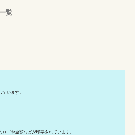
一覧
す。
場しています。
のロゴや金額などが印字されています。