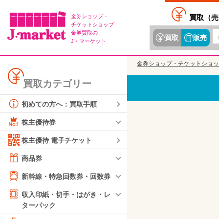
金券ショップ・
買取（
売
チケットショップ
金券買取の
買取
販売
J・マーケット
金券ショップ・チケットショッ
買取カテゴリー
初めての方へ：買取手順
株主優待券
株主優待 電子チケット
商品券
新幹線・特急回数券・回数券
収入印紙・切手・はがき・レ
ターパック