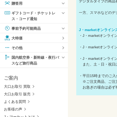
デジタルタイプの商品
贈答用
一方、スマホなどのデ
ギフトコード・チケットレ
ス・コード通知
事前予約可能商品
J・marketオンライ
・J・marketオン
大特価
・J・marketオン
その他
国内航空券・新幹線・夜行バ
・J・marketオン
スなど旅行商品
また、土・日・祝日は
・平日15時までのご
ご案内
※ご注文商品、ご注文
大口お取引 買取
お急ぎの場合は必ず事
大口お取引 販売
よくある質問
お客様の声
J・マーケットとは