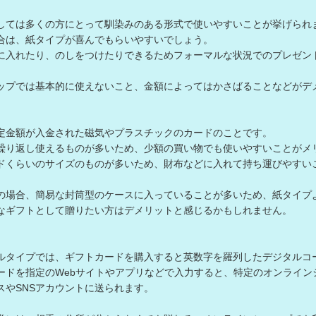
しては多くの方にとって馴染みのある形式で使いやすいことが挙げられ
合は、紙タイプが喜んでもらいやすいでしょう。
に入れたり、のしをつけたりできるためフォーマルな状況でのプレゼン
ップでは基本的に使えないこと、金額によってはかさばることなどがデ
定金額が入金された磁気やプラスチックのカードのことです。
繰り返し使えるものが多いため、少額の買い物でも使いやすいことがメ
ドくらいのサイズのものが多いため、財布などに入れて持ち運びやすい
の場合、簡易な封筒型のケースに入っていることが多いため、紙タイプ
なギフトとして贈りたい方はデメリットと感じるかもしれません。
ルタイプでは、ギフトカードを購入すると英数字を羅列したデジタルコ
ードを指定のWebサイトやアプリなどで入力すると、特定のオンライ
スやSNSアカウントに送られます。