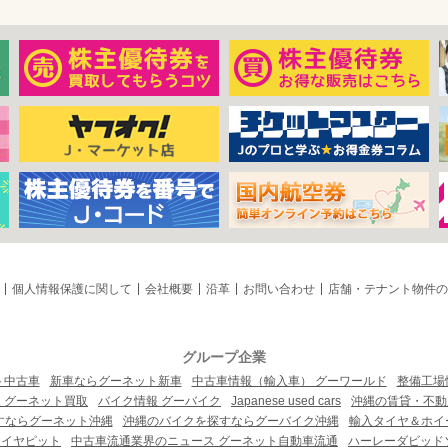
個人情報保護に関して
会社概要
沿革
お問い合わせ
店舗・テナント物件の
グループ企業
ト中古車
新車ならグーネット新車
中古車情報（輸入車） グーワールド
整備工場
 グーネット買取
バイク情報 グーバイク
Japanese used cars
沖縄の賃貸・不動
すならグーネット沖縄
沖縄のバイクを探すならグーバイク沖縄
輸入タイヤ＆ホイー
タイヤピット
中古車流通業界のニュース グーネット自動車流通
ハーレーダビッド