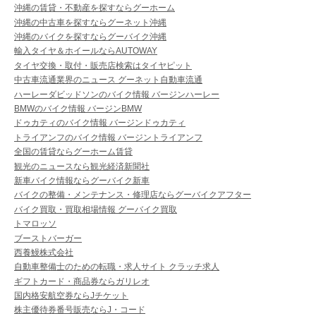
沖縄の賃貸・不動産を探すならグーホーム
沖縄の中古車を探すならグーネット沖縄
沖縄のバイクを探すならグーバイク沖縄
輸入タイヤ＆ホイールならAUTOWAY
タイヤ交換・取付・販売店検索はタイヤピット
中古車流通業界のニュース グーネット自動車流通
ハーレーダビッドソンのバイク情報 バージンハーレー
BMWのバイク情報 バージンBMW
ドゥカティのバイク情報 バージンドゥカティ
トライアンフのバイク情報 バージントライアンフ
全国の賃貸ならグーホーム賃貸
観光のニュースなら観光経済新聞社
新車バイク情報ならグーバイク新車
バイクの整備・メンテナンス・修理店ならグーバイクアフター
バイク買取・買取相場情報 グーバイク買取
トマロッソ
ブーストバーガー
西養鰻株式会社
自動車整備士のための転職・求人サイト クラッチ求人
ギフトカード・商品券ならガリレオ
国内格安航空券ならJチケット
株主優待券番号販売ならJ・コード