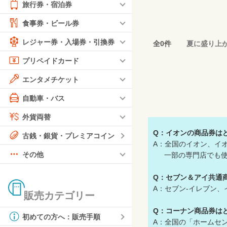
旅行券・宿泊券
食事券・ビール券
レジャー券・入場券・引換券
全0件
夏に盛り上
プリペイドカード
エンタメチケット
自動車・バス
外貨両替
Q：イオンの商品券は
古銭・銀貨・プレミアコイン
A：全国のイオン、イ
その他
一部の専門店でも使
Q：セブン＆アイ共通
A：セブン-イレブン
販売カテゴリー
Q：コーナン商品券は
初めての方へ：販売手順
A：全国の「ホームセン