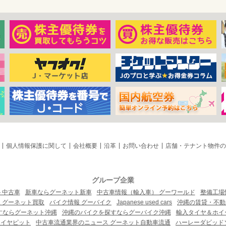
個人情報保護に関して
会社概要
沿革
お問い合わせ
店舗・テナント物件の
グループ企業
ト中古車
新車ならグーネット新車
中古車情報（輸入車） グーワールド
整備工場
 グーネット買取
バイク情報 グーバイク
Japanese used cars
沖縄の賃貸・不動
すならグーネット沖縄
沖縄のバイクを探すならグーバイク沖縄
輸入タイヤ＆ホイー
タイヤピット
中古車流通業界のニュース グーネット自動車流通
ハーレーダビッド