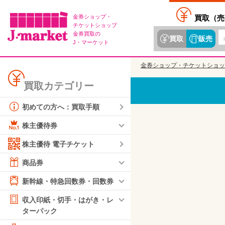
金券ショップ・
買取（
売
チケットショップ
金券買取の
買取
販売
J・マーケット
金券ショップ・チケットショッ
買取カテゴリー
初めての方へ：買取手順
株主優待券
株主優待 電子チケット
商品券
新幹線・特急回数券・回数券
収入印紙・切手・はがき・レ
ターパック