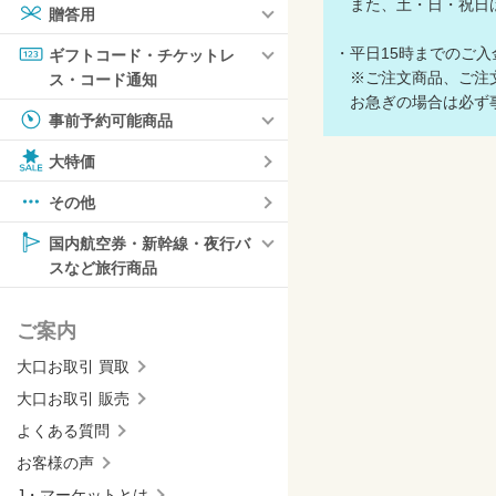
また、土・日・祝日は
贈答用
・平日15時までのご
ギフトコード・チケットレ
※ご注文商品、ご注文
ス・コード通知
お急ぎの場合は必ず事
事前予約可能商品
大特価
その他
国内航空券・新幹線・夜行バ
スなど旅行商品
ご案内
大口お取引 買取
大口お取引 販売
よくある質問
お客様の声
J・マーケットとは