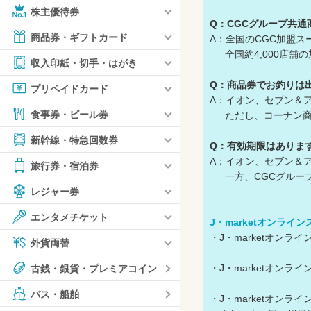
株主優待券
Q：CGCグループ共
商品券・ギフトカード
A：全国のCGC加盟
全国約4,000店舗
収入印紙・切手・はがき
Q：商品券でお釣りは
プリペイドカード
A：イオン、セブン＆
食事券・ビール券
ただし、コーナン商品
新幹線・特急回数券
Q：有効期限はありま
A：イオン、セブン＆
旅行券・宿泊券
一方、CGCグループ
レジャー券
エンタメチケット
J・marketオンライ
・J・marketオン
外貨両替
・J・marketオン
古銭・銀貨・プレミアコイン
バス・船舶
・J・marketオン