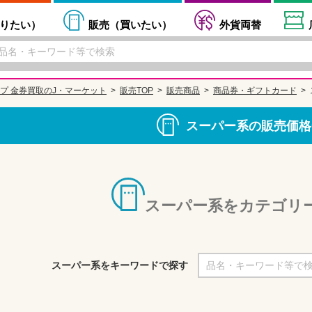
りたい
）
販売（
買いたい
）
外貨両替
プ 金券買取のJ・マーケット
販売TOP
販売商品
商品券・ギフトカード
スーパー系の販売価格
スーパー系をカテゴリ
スーパー系をキーワードで探す