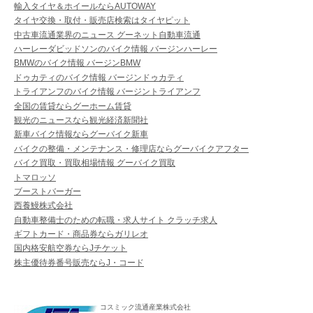
輸入タイヤ＆ホイールならAUTOWAY
タイヤ交換・取付・販売店検索はタイヤピット
中古車流通業界のニュース グーネット自動車流通
ハーレーダビッドソンのバイク情報 バージンハーレー
BMWのバイク情報 バージンBMW
ドゥカティのバイク情報 バージンドゥカティ
トライアンフのバイク情報 バージントライアンフ
全国の賃貸ならグーホーム賃貸
観光のニュースなら観光経済新聞社
新車バイク情報ならグーバイク新車
バイクの整備・メンテナンス・修理店ならグーバイクアフター
バイク買取・買取相場情報 グーバイク買取
トマロッソ
ブーストバーガー
西養鰻株式会社
自動車整備士のための転職・求人サイト クラッチ求人
ギフトカード・商品券ならガリレオ
国内格安航空券ならJチケット
株主優待券番号販売ならJ・コード
コスミック流通産業株式会社