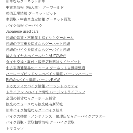
新車ならグーネット新車
中古車情報（輸入車） グーワールド
整備工場情報 グーネットピット
車買取・中古車査定情報 グーネット買取
バイク情報 グーバイク
Japanese used cars
沖縄の賃貸・不動産を探すならグーホーム
沖縄の中古車を探すならグーネット沖縄
沖縄のバイクを探すならグーバイク沖縄
輸入タイヤ＆ホイールならAUTOWAY
タイヤ交換・取付・販売店検索はタイヤピット
中古車流通業界のニュース グーネット自動車流通
ハーレーダビッドソンのバイク情報 バージンハーレー
BMWのバイク情報 バージンBMW
ドゥカティのバイク情報 バージンドゥカティ
トライアンフのバイク情報 バージントライアンフ
全国の賃貸ならグーホーム賃貸
観光のニュースなら観光経済新聞社
新車バイク情報ならグーバイク新車
バイクの整備・メンテナンス・修理店ならグーバイクアフター
バイク買取・買取相場情報 グーバイク買取
トマロッソ