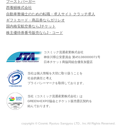
ブーストバーガー
西養鰻株式会社
自動車整備士のための転職・求人サイト クラッチ求人
ギフトカード・商品券ならガリレオ
国内格安航空券ならJチケット
株主優待券番号販売ならJ・コード
コスミック流通産業株式会社
神奈川県公安委員会 第451360000071号
日本チケット商協同組合優良加盟店
当社は個人情報を大切に取り扱うことを
社会的責任と考え
プライバシーマークを取得しております。
当社（コスミック流通産業株式会社）は
GREEN×EXPO協会とチケット販売委託契約を
結んでおります。
copyright © Cosmic Ryutuu Sangyou LTD., Inc All Rights Reserved.