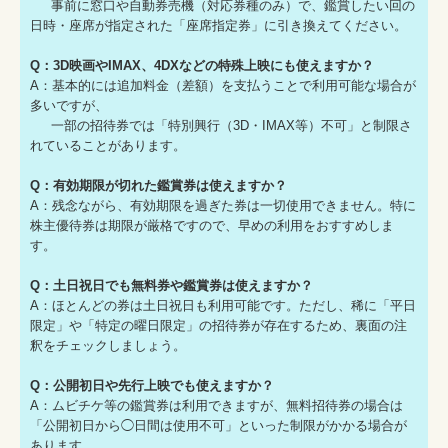
事前に窓口や自動券売機（対応券種のみ）で、鑑賞したい回の
日時・座席が指定された「座席指定券」に引き換えてください。
Q：3D映画やIMAX、4DXなどの特殊上映にも使えますか？
A：基本的には追加料金（差額）を支払うことで利用可能な場合が
多いですが、
一部の招待券では「特別興行（3D・IMAX等）不可」と制限さ
れていることがあります。
Q：有効期限が切れた鑑賞券は使えますか？
A：残念ながら、有効期限を過ぎた券は一切使用できません。特に
株主優待券は期限が厳格ですので、早めの利用をおすすめしま
す。
Q：土日祝日でも無料券や鑑賞券は使えますか？
A：ほとんどの券は土日祝日も利用可能です。ただし、稀に「平日
限定」や「特定の曜日限定」の招待券が存在するため、裏面の注
釈をチェックしましょう。
Q：公開初日や先行上映でも使えますか？
A：ムビチケ等の鑑賞券は利用できますが、無料招待券の場合は
「公開初日から◯日間は使用不可」といった制限がかかる場合が
あります。