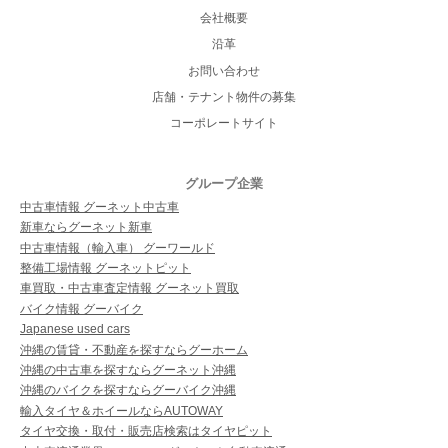
会社概要
沿革
お問い合わせ
店舗・テナント物件の募集
コーポレートサイト
グループ企業
中古車情報 グーネット中古車
新車ならグーネット新車
中古車情報（輸入車） グーワールド
整備工場情報 グーネットピット
車買取・中古車査定情報 グーネット買取
バイク情報 グーバイク
Japanese used cars
沖縄の賃貸・不動産を探すならグーホーム
沖縄の中古車を探すならグーネット沖縄
沖縄のバイクを探すならグーバイク沖縄
輸入タイヤ＆ホイールならAUTOWAY
タイヤ交換・取付・販売店検索はタイヤピット