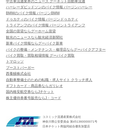
中古車流通業界のニュース グーネット自動車流通
ハーレーダビッドソンのバイク情報 バージンハーレー
BMWのバイク情報 バージンBMW
ドゥカティのバイク情報 バージンドゥカティ
トライアンフのバイク情報 バージントライアンフ
全国の賃貸ならグーホーム賃貸
観光のニュースなら観光経済新聞社
新車バイク情報ならグーバイク新車
バイクの整備・メンテナンス・修理店ならグーバイクアフター
バイク買取・買取相場情報 グーバイク買取
トマロッソ
ブーストバーガー
西養鰻株式会社
自動車整備士のための転職・求人サイト クラッチ求人
ギフトカード・商品券ならガリレオ
国内格安航空券ならJチケット
株主優待券番号販売ならJ・コード
コスミック流通産業株式会社
神奈川県公安委員会 第451360000071号
日本チケット商協同組合優良加盟店